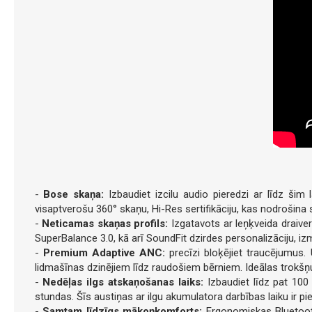
-
Bose skaņa:
Izbaudiet izcilu audio pieredzi ar līdz ši
visaptverošu 360° skaņu, Hi-Res sertifikāciju, kas nodrošina
-
Neticamas skaņas profils:
Izgatavots ar leņķveida draiv
SuperBalance 3.0, kā arī SoundFit dzirdes personalizāciju, iz
-
Premium Adaptive ANC:
precīzi bloķējiet traucējumus.
lidmašīnas dzinējiem līdz raudošiem bērniem. Ideālas trokšņ
-
Nedēļas ilgs atskaņošanas laiks:
Izbaudiet līdz pat 100
stundas. Šīs austiņas ar ilgu akumulatora darbības laiku ir pi
-
Samtam līdzīgs mākoņkomforts:
Ergonomiskas Bluetooth