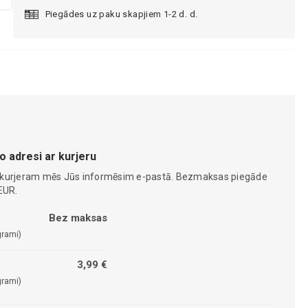
Piegādes uz paku skapjiem 1-2 d. d.
o adresi ar kurjeru
 kurjeram mēs Jūs informēsim e-pastā. Bezmaksas piegāde
EUR.
Bez maksas
grami)
3,99 €
grami)