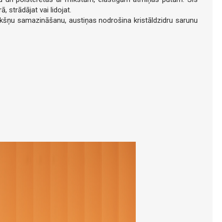
 strādājat vai lidojat.
okšņu samazināšanu, austiņas nodrošina kristāldzidru sarunu