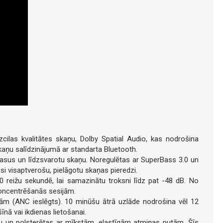
cilas kvalitātes skaņu, Dolby Spatial Audio, kas nodrošina
kaņu salīdzinājumā ar standarta Bluetooth.
asus un līdzsvarotu skaņu. Noregulētas ar SuperBass 3.0 un
si visaptverošu, pielāgotu skaņas pieredzi.
0 reižu sekundē, lai samazinātu troksni līdz pat -48 dB. No
koncentrēšanās sesijām.
ām (ANC ieslēgts). 10 minūšu ātrā uzlāde nodrošina vēl 12
īnā vai ikdienas lietošanai.
u un polsterētas ar mīkstām, elastīgām atmiņas putām. Šīs