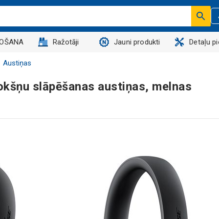
DOŠANA
Ražotāji
Jauni produkti
Detaļu p
Austiņas
okšņu slāpēšanas austiņas, melnas