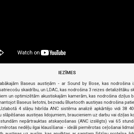
IEZĪMES
m labākajām Baseus austiņām - ar Sound by Bose, kas nodrošina iz
 satriecošu skaidrību, un LDAC, kas nodrošina 3 reizes detalizētāku s
eriem un optimizētām akustiskajām kamerām, kas nodrošina dziļus b
mantojot Baseus lietotni, bezvadu Bluetooth austiņas nodrošina patie
 Uzlabotā 4 slāņu hibrīda ANC sistēma analizē apkārtējo vidi 38 40
u slāpēšanas austiņas lidojumiem, braucieniem uz darbu vai dziļas 
 stundām nepārtrauktas atskaņošanas (ANC izslēgts) vai 65 stund
emērotas nedēļu ilgai klausīšanai - ideāli piemērotas ceļošanai lidmaš
 austiņas uz ausīm, kas apvilktas ar samtam līdzīgu proteīna ād