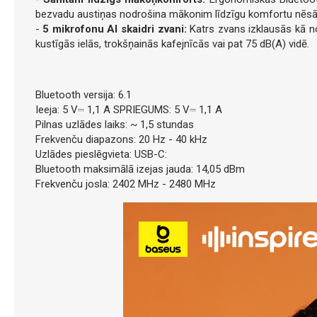
bezvadu austiņas nodrošina mākonim līdzīgu komfortu nēsāšanai
-
5 mikrofonu AI skaidri zvani:
Katrs zvans izklausās kā no
kustīgās ielās, trokšņainās kafejnīcās vai pat 75 dB(A) vidē.
Bluetooth versija: 6.1
Ieeja: 5 V⎓ 1,1 A SPRIEGUMS: 5 V⎓ 1,1 A
Pilnas uzlādes laiks: ~ 1,5 stundas
Frekvenču diapazons: 20 Hz - 40 kHz
Uzlādes pieslēgvieta: USB-C:
Bluetooth maksimālā izejas jauda: 14,05 dBm
Frekvenču josla: 2402 MHz - 2480 MHz