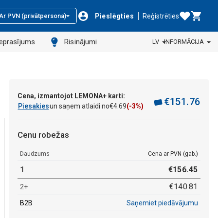
Pieslēgties
Reģistrēties
Ar PVN (privātpersona)
ieprasījums
Risinājumi
LV
INFORMĀCIJA
Cena, izmantojot LEMONA+ karti:
€
151
.
76
Piesakies
un saņem atlaidi no
€
4
.
69
(-3%)
Cenu robežas
Daudzums
Cena ar PVN (gab.)
1
€
156
.
45
€
140
.
81
2+
B2B
Saņemiet piedāvājumu