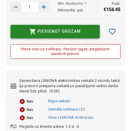
Min. daudzums: 1
Kopā:
€
156
.
45
Mērvienība: gab.
PIEVIENOT GROZAM
Prece ceļo uz noliktavu. Pasūtot tagad, piegādāsim
saņemot preces.
Saņemšana LEMONA elektronikas veikalā 2 stundu laikā
(ja prece ir pieejama veikalā un pasūtījums veikts darba
dienā līdz plkst. 15:00)
Rīgas veikals
Nav
Centrālā noliktava LEZ
Nav
Citas LEMONA noliktavas
Nav
Piegāde uz klienta adresi 1-2 d. d.