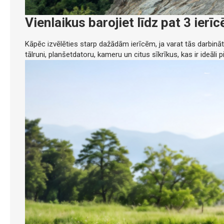
Vienlaikus barojiet līdz pat 3 ierī
Kāpēc izvēlēties starp dažādām ierīcēm, ja varat tās darbināt 
tālruni, planšetdatoru, kameru un citus sīkrīkus, kas ir ideāl