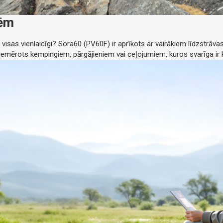
cēm
visas vienlaicīgi? Sora60 (PV60F) ir aprīkots ar vairākiem līdzstrāvas
i piemērots kempingiem, pārgājieniem vai ceļojumiem, kuros svarīga ir k