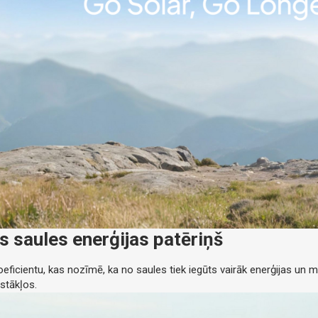
s saules enerģijas patēriņš
eficientu, kas nozīmē, ka no saules tiek iegūts vairāk enerģijas un 
stākļos.