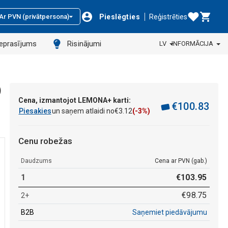
Pieslēgties
Reģistrēties
Ar PVN (privātpersona)
ieprasījums
Risinājumi
LV
INFORMĀCIJA
)
Cena, izmantojot LEMONA+ karti:
€
100
.
83
Piesakies
un saņem atlaidi no
€
3
.
12
(-3%)
Cenu robežas
Daudzums
Cena ar PVN (gab.)
1
€
103
.
95
€
98
.
75
2+
B2B
Saņemiet piedāvājumu