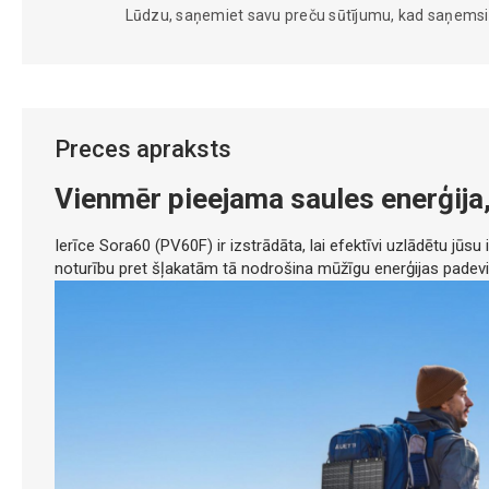
Lūdzu, saņemiet savu preču sūtījumu, kad saņems
Preces apraksts
Vienmēr pieejama saules enerģija, 
Ierīce Sora60 (PV60F) ir izstrādāta, lai efektīvi uzlādētu jūsu
noturību pret šļakatām tā nodrošina mūžīgu enerģijas padevi 