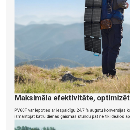
Maksimāla efektivitāte, optimizēt
PV60F var lepoties ar iespaidīgu 24,7 % augstu konversijas ko
izmantojat katru dienas gaismas stundu pat ne tik ideālos ap