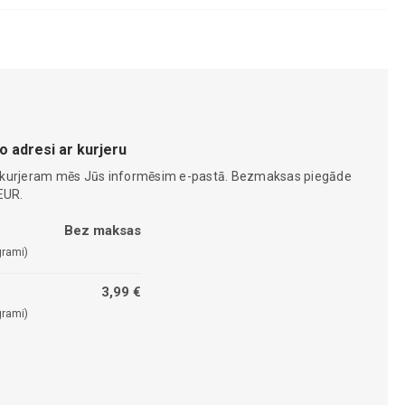
o adresi ar kurjeru
 kurjeram mēs Jūs informēsim e-pastā. Bezmaksas piegāde
EUR.
Bez maksas
grami)
3,99 €
grami)