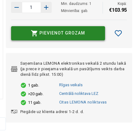
Min. daudzums: 1
Kopā:
€
103
.
95
Mērvienība: gab.
PIEVIENOT GROZAM
Saņemšana LEMONA elektronikas veikalā 2 stundu laikā
(ja prece ir pieejama veikalā un pasūtījums veikts darba
dienā līdz plkst. 15:00)
Rīgas veikals
1 gab.
Centrālā noliktava LEZ
>20 gab.
Citas LEMONA noliktavas
11 gab.
Piegāde uz klienta adresi 1-2 d. d.