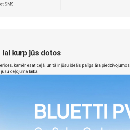
iet SMS.
lai kurp jūs dotos
 ierīces, kamēr esat ceļā, un tā ir jūsu ideāls palīgs āra piedzīvojumos
jūsu ceļojuma laikā.