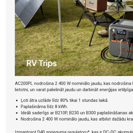
AC200PL nodrošina 2 400 W nominālo jaudu, kas nodrošina li
lietotni, un varat palielināt jaudu un darbināt enerģijas ietilpīg
Ļoti ātra uzlāde līdz 80% tikai 1 stundas laikā.
Paplašināma līdz 8 kWh.
Ideāli saderīgs ar B210P, B230 un B300 paplašināšanas a
Nodrošina 2 400 W nominālo jaudu, kas atbilst dažādu kra
Izmantojot D40 sprieguma regulatoru*, kas ir DC-DC akumulat