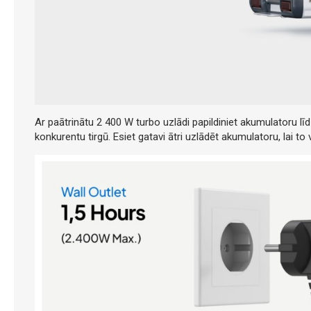
Ar paātrinātu 2 400 W turbo uzlādi papildiniet akumulatoru lī
konkurentu tirgū. Esiet gatavi ātri uzlādēt akumulatoru, lai to 