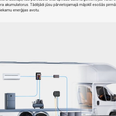
era akumulatorus. Tādējādi jūsu pārvietojamajā mājoklī esošās pirmā
tiekamu enerģijas avotu.