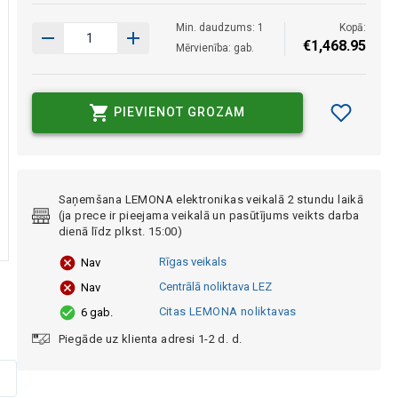
Min. daudzums: 1
Kopā:
€
1
,
468
.
95
Mērvienība: gab.
PIEVIENOT GROZAM
Saņemšana LEMONA elektronikas veikalā 2 stundu laikā
(ja prece ir pieejama veikalā un pasūtījums veikts darba
dienā līdz plkst. 15:00)
Rīgas veikals
Nav
Centrālā noliktava LEZ
Nav
Citas LEMONA noliktavas
6 gab.
Piegāde uz klienta adresi 1-2 d. d.