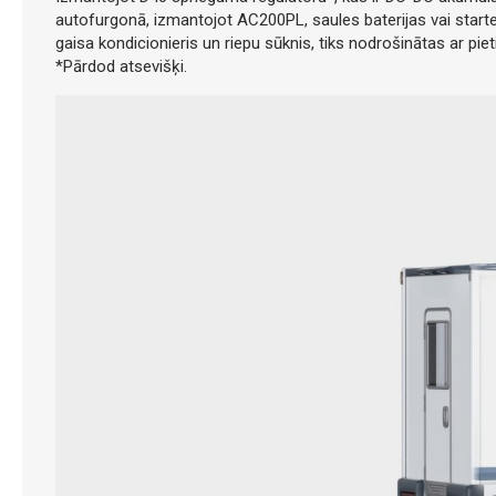
autofurgonā, izmantojot AC200PL, saules baterijas vai start
gaisa kondicionieris un riepu sūknis, tiks nodrošinātas ar pie
*Pārdod atsevišķi.