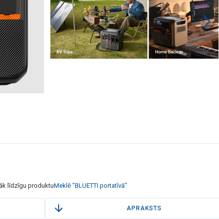
āk līdzīgu produktu
Meklē "BLUETTI portatīvā"
APRAKSTS