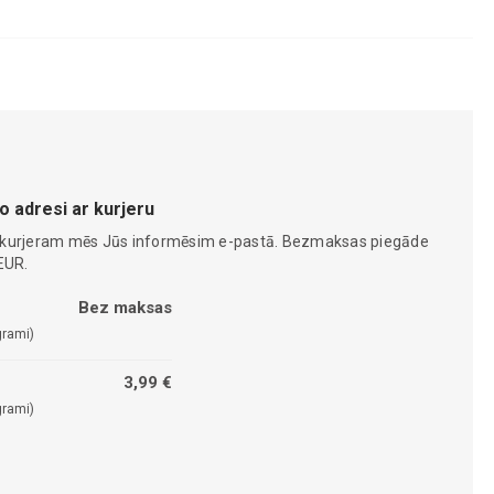
o adresi ar kurjeru
 kurjeram mēs Jūs informēsim e-pastā. Bezmaksas piegāde
EUR.
Bez maksas
grami)
3,99 €
grami)