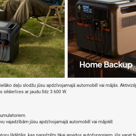
elāko daļu slodžu jūsu apdzīvojamajā automobilī vai mājās. Aktiviz
as sildierīces ar jaudu līdz 3 600 W.
kumulatoriem.
vu vajadzībām jūsu apdzīvojamajā automobilī vai mājoklī.
oru lādētājs, kas paredzēts tikai apvidus autofurgoniem, jūs varat 