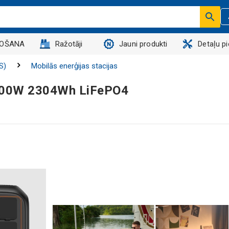
DOŠANA
Ražotāji
Jauni produkti
Detaļu p
S)
Mobilās enerģijas stacijas
 2400W 2304Wh LiFePO4