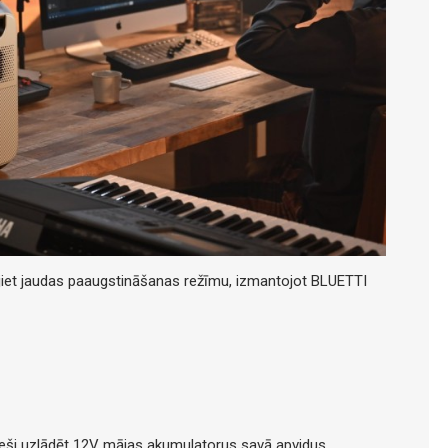
ējiet jaudas paaugstināšanas režīmu, izmantojot BLUETTI
tieši uzlādēt 12V mājas akumulatorus savā apvidus