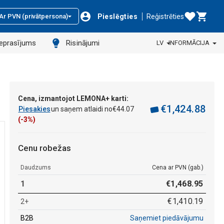
Pieslēgties
Reģistrēties
Ar PVN (privātpersona)
ieprasījums
Risinājumi
LV
INFORMĀCIJA
Cena, izmantojot LEMONA+ karti:
€
1
,
424
.
88
Piesakies
un saņem atlaidi no
€
44
.
07
(-3%)
Cenu robežas
Daudzums
Cena ar PVN (gab.)
1
€
1
,
468
.
95
€
1
,
410
.
19
2+
B2B
Saņemiet piedāvājumu