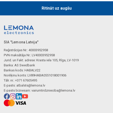
Ritināt uz augšu
SIA "Lemona Latvija"
Reģistrācijas Nr.: 40003952958
PVN maksātāja Nr.: LV40003952958
Jurid. un Fakt. adrese: Krasta iela 105, Rīga, LV-1019
Banka: AS Swedbank
Bankas kods: HABALV22
Norēķinu konts: LV89HABA0551018001906
Tālr. nr.: +371 67605495
E-pasts:
atbalsts@lemona.lv
E-pasts biznesam:
vairumtirdznieciba@lemona.lv