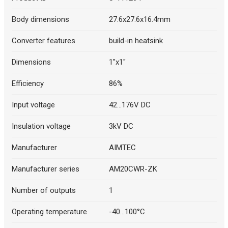
Body dimensions
27.6x27.6x16.4mm
Converter features
build-in heatsink
Dimensions
1"x1"
Efficiency
86%
Input voltage
42...176V DC
Insulation voltage
3kV DC
Manufacturer
AIMTEC
Manufacturer series
AM20CWR-ZK
Number of outputs
1
Operating temperature
-40...100°C