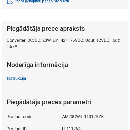
Uzdot jautājumu par šo produktu
Piegādātāja prece apraksts
Converter: DC/DC; 20W; Uin: 42÷176VDC; Uout: 12VDC; Iout:
1.67A
Noderīga informācija
Instrukcija
Piegādātāja preces parametri
Product code
AM20CWR-11012SZK
Product ID
U-111264