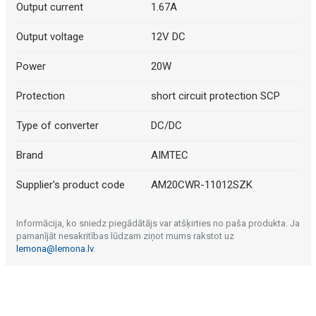
Output current
1.67A
Output voltage
12V DC
Power
20W
Protection
short circuit protection SCP
Type of converter
DC/DC
Brand
AIMTEC
Supplier's product code
AM20CWR-11012SZK
Informācija, ko sniedz piegādātājs var atšķirties no paša produkta. Ja
pamanījāt nesakritības lūdzam ziņot mums rakstot uz
lemona@lemona.lv
.