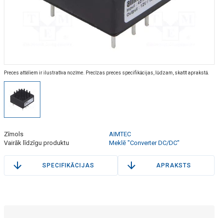
Preces attēliem ir ilustratīva nozīme. Precīzas preces specifikācijas, lūdzam, skatīt aprakstā.
Zīmols
AIMTEC
Vairāk līdzīgu produktu
Meklē "Converter DC/DC"
SPECIFIKĀCIJAS
APRAKSTS