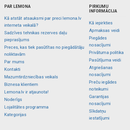
PAR LEMONA
PIRKUMU
INFORMĀCIJA
Kā atstāt atsauksmi par preci lemona.lv
Kā iepirkties
interneta veikalā?
Apmaksas veidi
Sadzīves tehnikas rezerves daļu
Piegādes
pieprasījums
nosacījumi
Preces, kas tiek pasūtītas no piegādātāju
Privātuma politika
noliktavām
Pasūtījuma veidi
Par mums
Atgriešanas
Kontakti
nosacījumi
Mazumtirdzniecības veikals
Preču iegādes
Biznesa klientiem
noteikumi
Lemona.lv ir atjaunota!
Garantijas
Noderīgs
nosacījumi
Lojalitātes programma
Sīkdatņu
Kategorijas
iestatījumi