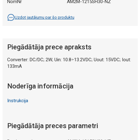
NomNr
AM2M-1215SH30-NZ
Uzdot jautājumu par šo produktu
Piegādātāja prece apraksts
Converter: DC/DC; 2W; Uin: 10.8÷13.2VDC; Uout: 15VDC; Iout:
133mA
Noderīga informācija
Instrukcija
Piegādātāja preces parametri