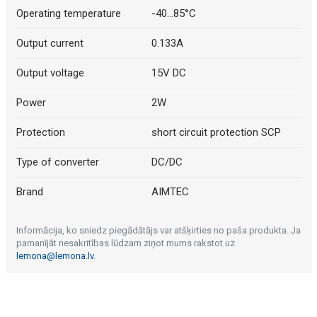
Operating temperature
-40...85°C
Output current
0.133A
Output voltage
15V DC
Power
2W
Protection
short circuit protection SCP
Type of converter
DC/DC
Brand
AIMTEC
Informācija, ko sniedz piegādātājs var atšķirties no paša produkta. Ja
pamanījāt nesakritības lūdzam ziņot mums rakstot uz
lemona@lemona.lv
.