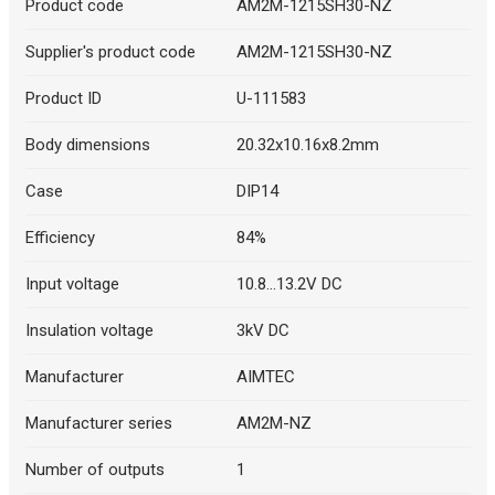
Product code
AM2M-1215SH30-NZ
Supplier's product code
AM2M-1215SH30-NZ
Product ID
U-111583
Body dimensions
20.32x10.16x8.2mm
Case
DIP14
Efficiency
84%
Input voltage
10.8...13.2V DC
Insulation voltage
3kV DC
Manufacturer
AIMTEC
Manufacturer series
AM2M-NZ
Number of outputs
1