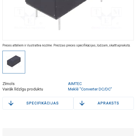
Preces attēliem ir ilustratīva nozīme. Precīzas preces specifikācijas, lūdzam, skatīt aprakstā.
Zīmols
AIMTEC
Vairāk līdzīgu produktu
Meklē "Converter DC/DC"
SPECIFIKĀCIJAS
APRAKSTS