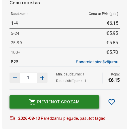
Cenu robežas
Daudzums
Cena ar PVN (gab.)
1-4
€
6
.
15
€
5
.
95
5-24
€
5
.
85
25-99
€
5
.
70
100+
B2B
Saņemiet piedāvājumu
Min. daudzums: 1
Kopā:
€
6
.
15
Daudzkārtīgums: 1
PIEVIENOT GROZAM
2026-08-13
Paredzamā piegāde, pasūtot tagad