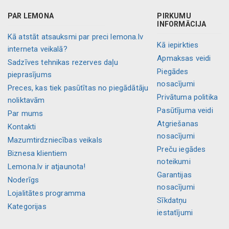
PAR LEMONA
PIRKUMU
INFORMĀCIJA
Kā atstāt atsauksmi par preci lemona.lv
Kā iepirkties
interneta veikalā?
Apmaksas veidi
Sadzīves tehnikas rezerves daļu
Piegādes
pieprasījums
nosacījumi
Preces, kas tiek pasūtītas no piegādātāju
Privātuma politika
noliktavām
Pasūtījuma veidi
Par mums
Atgriešanas
Kontakti
nosacījumi
Mazumtirdzniecības veikals
Preču iegādes
Biznesa klientiem
noteikumi
Lemona.lv ir atjaunota!
Garantijas
Noderīgs
nosacījumi
Lojalitātes programma
Sīkdatņu
Kategorijas
iestatījumi