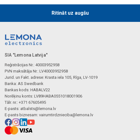
Ritināt uz augšu
SIA "Lemona Latvija"
Reģistrācijas Nr.: 40003952958
PVN maksātāja Nr.: LV40003952958
Jurid. un Fakt. adrese: Krasta iela 105, Rīga, LV-1019
Banka: AS Swedbank
Bankas kods: HABALV22
Norēķinu konts: LV89HABA0551018001906
Tālr. nr.: +371 67605495
E-pasts:
atbalsts@lemona.lv
E-pasts biznesam:
vairumtirdznieciba@lemona.lv