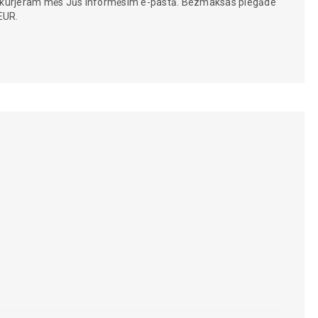
 kurjeram mēs Jūs informēsim e-pastā. Bezmaksas piegāde
EUR.