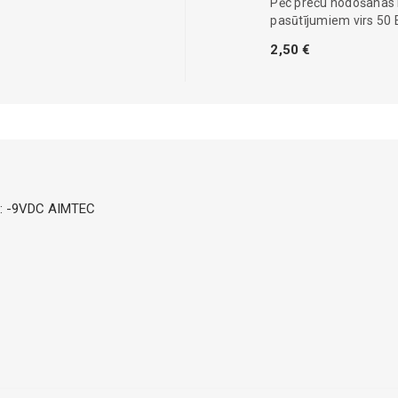
Pēc preču nodošanas
pasūtījumiem virs 50 
2,50 €
t2: -9VDC AIMTEC