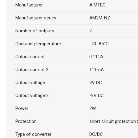
Manufacturer
AIMTEC
Manufacturer series
AM2M-NZ
Number of outputs
2
Operating temperature
-40...85°C
Output current
0.111A
Output current 2
111mA
Output voltage
9V DC
Output voltage 2
-9V DC
Power
2W
Protection
short circuit protection
Type of converter
DC/DC