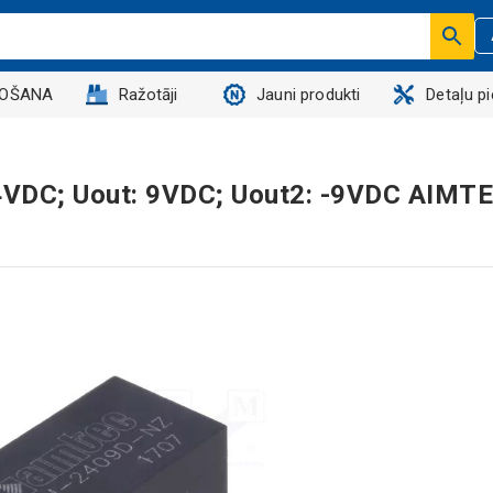
DOŠANA
Ražotāji
Jauni produkti
Detaļu p
.4VDC; Uout: 9VDC; Uout2: -9VDC AIMT