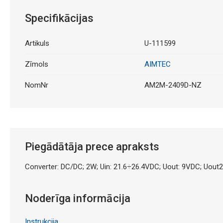
Specifikācijas
Artikuls
U-111599
Zīmols
AIMTEC
NomNr
AM2M-2409D-NZ
Piegādātāja prece apraksts
Converter: DC/DC; 2W; Uin: 21.6÷26.4VDC; Uout: 9VDC; Uout
Noderīga informācija
Instrukcija