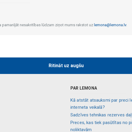
 Ja pamanījāt nesakritības lūdzam ziņot mums rakstot uz
lemona@lemona.lv
.
Ritināt uz augšu
PAR LEMONA
Kā atstāt atsauksmi par preci 
interneta veikalā?
Sadzīves tehnikas rezerves da
Preces, kas tiek pasūtītas no p
noliktavām