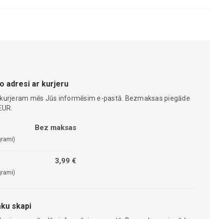
o adresi ar kurjeru
 kurjeram mēs Jūs informēsim e-pastā. Bezmaksas piegāde
EUR.
Bez maksas
grami)
3,99 €
grami)
ku skapi