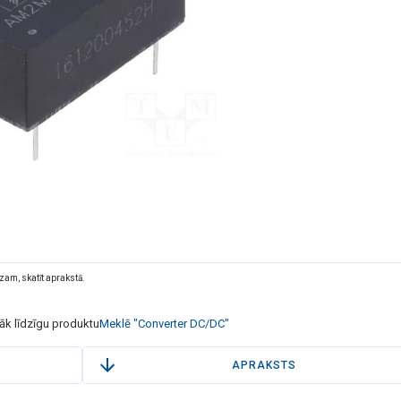
dzam, skatīt aprakstā.
rāk līdzīgu produktu
Meklē "Converter DC/DC"
APRAKSTS