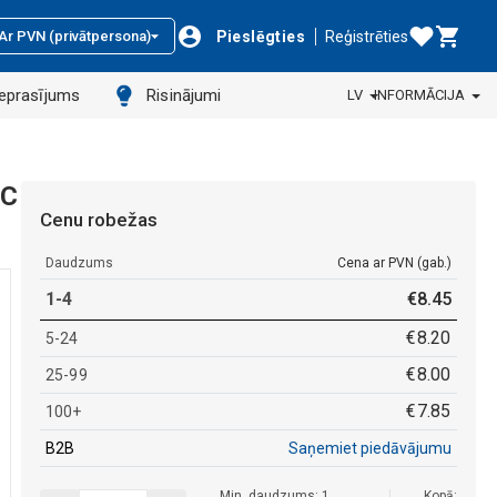
Pieslēgties
Reģistrēties
Ar PVN (privātpersona)
ieprasījums
Risinājumi
LV
INFORMĀCIJA
EC
Cenu robežas
Daudzums
Cena ar PVN (gab.)
1-4
€
8
.
45
€
8
.
20
5-24
€
8
.
00
25-99
€
7
.
85
100+
B2B
Saņemiet piedāvājumu
Min. daudzums: 1
Kopā: