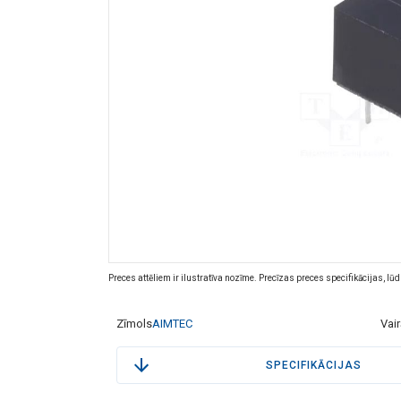
Preces attēliem ir ilustratīva nozīme. Precīzas preces specifikācijas, lū
Zīmols
AIMTEC
Vai
SPECIFIKĀCIJAS