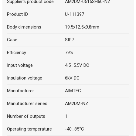
Supplier's product code
AM2DM-0515SH60-NZ
Product ID
U-111397
Body dimensions
19.5x12.5x9.8mm
Case
SIP7
Efficiency
79%
Input voltage
4.5...5.5V DC
Insulation voltage
6kV DC
Manufacturer
AIMTEC
Manufacturer series
AM2DM-NZ
Number of outputs
1
Operating temperature
-40...85°C