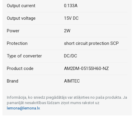
Output current
0.133A
Output voltage
15V DC
Power
2W
Protection
short circuit protection SCP
Type of converter
DC/DC
Product code
AM2DM-0515SH60-NZ
Brand
AIMTEC
Informācija, ko sniedz piegādātājs var atšķirties no paša produkta. Ja
pamanījāt nesakritības lūdzam ziņot mums rakstot uz
lemona@lemona.lv
.