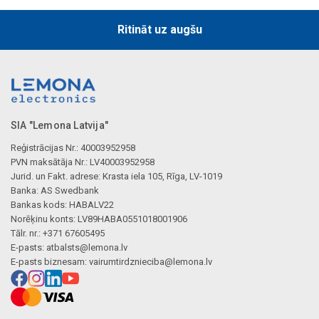
Ritināt uz augšu
SIA "Lemona Latvija"
Reģistrācijas Nr.: 40003952958
PVN maksātāja Nr.: LV40003952958
Jurid. un Fakt. adrese: Krasta iela 105, Rīga, LV-1019
Banka: AS Swedbank
Bankas kods: HABALV22
Norēķinu konts: LV89HABA0551018001906
Tālr. nr.: +371 67605495
E-pasts:
atbalsts@lemona.lv
E-pasts biznesam:
vairumtirdznieciba@lemona.lv