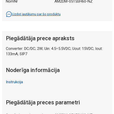
NomNr
AM2DM-0515SH60-NZ
Uzdot jautājumu par šo produktu
Piegādātāja prece apraksts
Converter: DC/DC; 2W; Uin: 4.5÷5.5VDC; Uout: 15VDC; Iout:
133mA; SIP7
Noderīga informācija
Instrukcija
Piegādātāja preces parametri