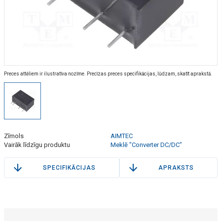
Preces attēliem ir ilustratīva nozīme. Precīzas preces specifikācijas, lūdzam, skatīt aprakstā.
Zīmols
AIMTEC
Vairāk līdzīgu produktu
Meklē "Converter DC/DC"
SPECIFIKĀCIJAS
APRAKSTS