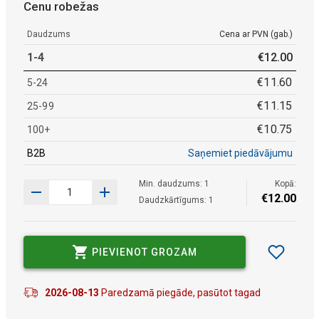
Cenu robežas
Daudzums
Cena ar PVN (gab.)
1-4
€
12
.
00
€
11
.
60
5-24
€
11
.
15
25-99
€
10
.
75
100+
B2B
Saņemiet piedāvājumu
Min. daudzums: 1
Kopā:
€
12
.
00
Daudzkārtīgums: 1
PIEVIENOT GROZAM
2026-08-13
Paredzamā piegāde, pasūtot tagad