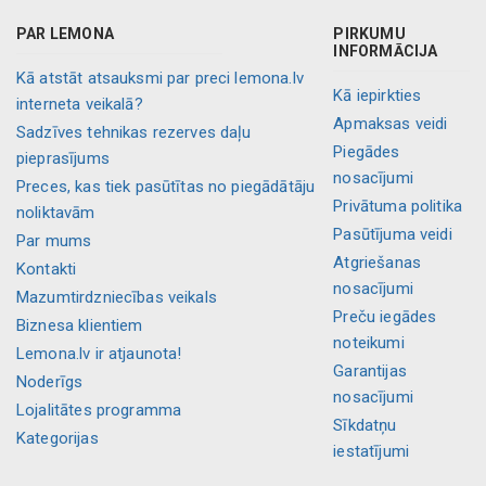
PAR LEMONA
PIRKUMU
INFORMĀCIJA
Kā atstāt atsauksmi par preci lemona.lv
Kā iepirkties
interneta veikalā?
Apmaksas veidi
Sadzīves tehnikas rezerves daļu
Piegādes
pieprasījums
nosacījumi
Preces, kas tiek pasūtītas no piegādātāju
Privātuma politika
noliktavām
Pasūtījuma veidi
Par mums
Atgriešanas
Kontakti
nosacījumi
Mazumtirdzniecības veikals
Preču iegādes
Biznesa klientiem
noteikumi
Lemona.lv ir atjaunota!
Garantijas
Noderīgs
nosacījumi
Lojalitātes programma
Sīkdatņu
Kategorijas
iestatījumi