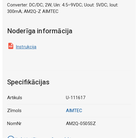
Converter: DC/DC; 2W; Uin: 4.5÷9VDC; Uout: 5VDC; Iout:
300mA; AM2Q-Z AIMTEC
Noderīga informācija
Instrukcija
Specifikācijas
Artikuls
U-111617
Zīmols
AIMTEC
NomNr
AM2Q-0505SZ