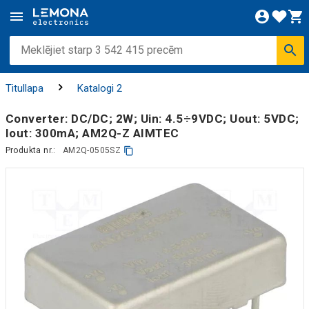
Titullapa
Katalogi 2
Converter: DC/DC; 2W; Uin: 4.5÷9VDC; Uout: 5VDC;
Iout: 300mA; AM2Q-Z AIMTEC
Produkta nr.:
AM2Q-0505SZ