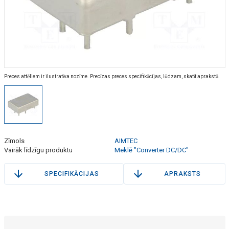
Preces attēliem ir ilustratīva nozīme. Precīzas preces specifikācijas, lūdzam, skatīt aprakstā.
Zīmols
AIMTEC
Vairāk līdzīgu produktu
Meklē "Converter DC/DC"
SPECIFIKĀCIJAS
APRAKSTS