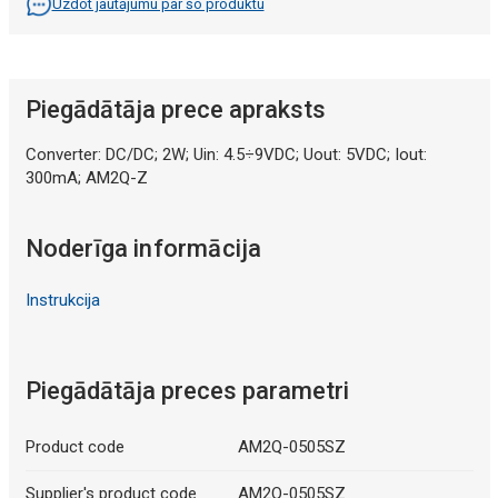
Uzdot jautājumu par šo produktu
Piegādātāja prece apraksts
Converter: DC/DC; 2W; Uin: 4.5÷9VDC; Uout: 5VDC; Iout:
300mA; AM2Q-Z
Noderīga informācija
Instrukcija
Piegādātāja preces parametri
Product code
AM2Q-0505SZ
Supplier's product code
AM2Q-0505SZ