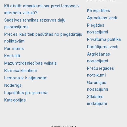
Kā atstāt atsauksmi par preci lemona.lv
Kā iepirkties
interneta veikalā?
Apmaksas veidi
Sadzīves tehnikas rezerves daļu
Piegādes
pieprasījums
nosacījumi
Preces, kas tiek pasūtītas no piegādātāju
Privātuma politika
noliktavām
Pasūtījuma veidi
Par mums
Atgriešanas
Kontakti
nosacījumi
Mazumtirdzniecības veikals
Preču iegādes
Biznesa klientiem
noteikumi
Lemona.lv ir atjaunota!
Garantijas
Noderīgs
nosacījumi
Lojalitātes programma
Sīkdatņu
Kategorijas
iestatījumi