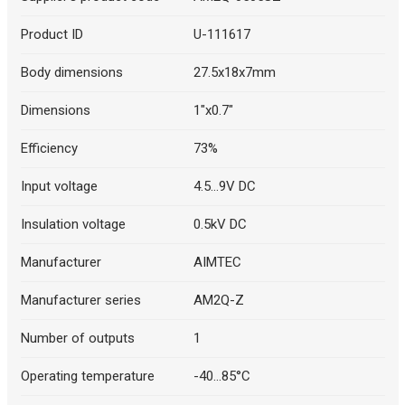
Product ID
U-111617
Body dimensions
27.5x18x7mm
Dimensions
1"x0.7"
Efficiency
73%
Input voltage
4.5...9V DC
Insulation voltage
0.5kV DC
Manufacturer
AIMTEC
Manufacturer series
AM2Q-Z
Number of outputs
1
Operating temperature
-40...85°C