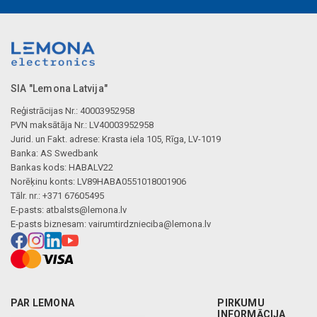
SIA "Lemona Latvija"
Reģistrācijas Nr.: 40003952958
PVN maksātāja Nr.: LV40003952958
Jurid. un Fakt. adrese: Krasta iela 105, Rīga, LV-1019
Banka: AS Swedbank
Bankas kods: HABALV22
Norēķinu konts: LV89HABA0551018001906
Tālr. nr.: +371 67605495
E-pasts:
atbalsts@lemona.lv
E-pasts biznesam:
vairumtirdznieciba@lemona.lv
PAR LEMONA
PIRKUMU
INFORMĀCIJA