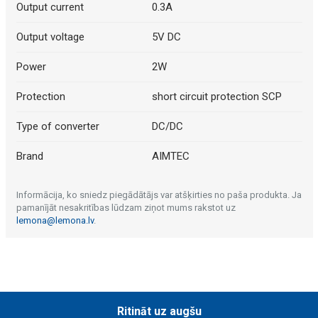
Output current
0.3A
Output voltage
5V DC
Power
2W
Protection
short circuit protection SCP
Type of converter
DC/DC
Brand
AIMTEC
Informācija, ko sniedz piegādātājs var atšķirties no paša produkta. Ja
pamanījāt nesakritības lūdzam ziņot mums rakstot uz
lemona@lemona.lv
.
Ritināt uz augšu