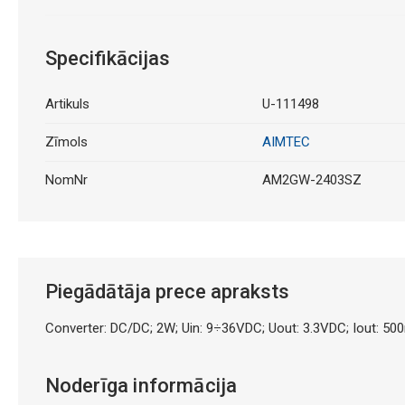
Specifikācijas
Artikuls
U-111498
Zīmols
AIMTEC
NomNr
AM2GW-2403SZ
Piegādātāja prece apraksts
Converter: DC/DC; 2W; Uin: 9÷36VDC; Uout: 3.3VDC; Iout: 50
Noderīga informācija