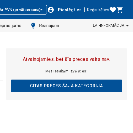
Pieslēgties
Reģistrēties
Ar PVN (privātpersona)
ieprasījums
Risinājumi
LV
INFORMĀCIJA
Atvainojamies, bet šīs preces vairs nav.
Mēs iesakām izvēlēties:
CITAS PRECES ŠAJĀ KATEGORIJĀ