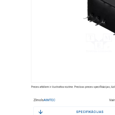
Preces attēliem ir ilustratīva nozīme. Precīzas preces specifikācijas, lū
Zīmols
AIMTEC
Vai
SPECIFIKĀCIJAS