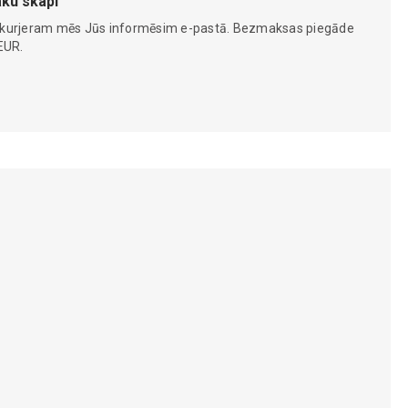
ku skapi
 kurjeram mēs Jūs informēsim e-pastā. Bezmaksas piegāde
EUR.