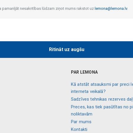
 Ja pamanījāt nesakritības lūdzam ziņot mums rakstot uz
lemona@lemona.lv
.
Ritināt uz augšu
PAR LEMONA
Kā atstāt atsauksmi par preci 
interneta veikalā?
Sadzīves tehnikas rezerves da
Preces, kas tiek pasūtītas no p
noliktavām
Par mums
Kontakti