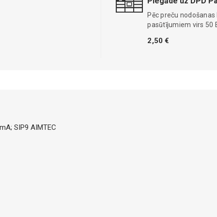
Piegāde uz DPD Pa
Pēc preču nodošanas
pasūtījumiem virs 50 
2,50 €
00mA; SIP9 AIMTEC