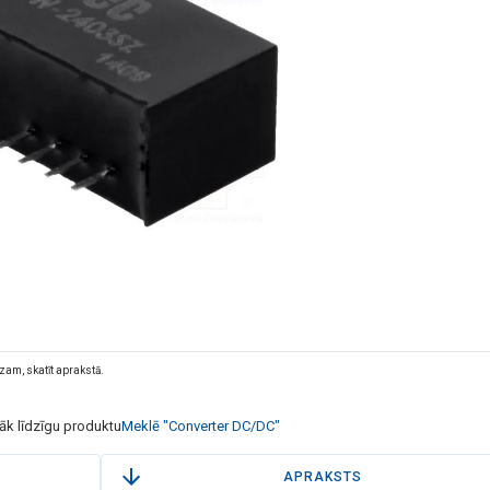
dzam, skatīt aprakstā.
rāk līdzīgu produktu
Meklē "Converter DC/DC"
APRAKSTS