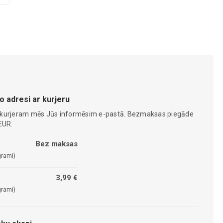
o adresi ar kurjeru
 kurjeram mēs Jūs informēsim e-pastā. Bezmaksas piegāde
EUR.
Bez maksas
grami)
3,99 €
grami)