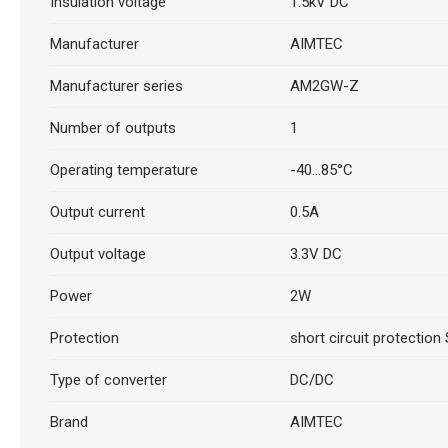
Insulation voltage
1.5kV DC
Manufacturer
AIMTEC
Manufacturer series
AM2GW-Z
Number of outputs
1
Operating temperature
-40...85°C
Output current
0.5A
Output voltage
3.3V DC
Power
2W
Protection
short circuit protection
Type of converter
DC/DC
Brand
AIMTEC