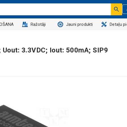
DOŠANA
Ražotāji
Jauni produkti
Detaļu p
 Uout: 3.3VDC; Iout: 500mA; SIP9