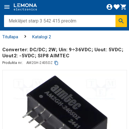
Titullapa
Katalogi 2
Converter: DC/DC; 2W; Uin: 9÷36VDC; Uout: 5VDC;
Uout2: -5VDC; SIP8 AIMTEC
Produkta nr.:
AM2GH-2405DZ