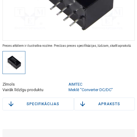
Preces attēliem ir ilustratīva nozīme. Precīzas preces specifikācijas, lūdzam, skatīt aprakstā.
Zīmols
AIMTEC
Vairāk līdzīgu produktu
Meklē "Converter DC/DC"
SPECIFIKĀCIJAS
APRAKSTS