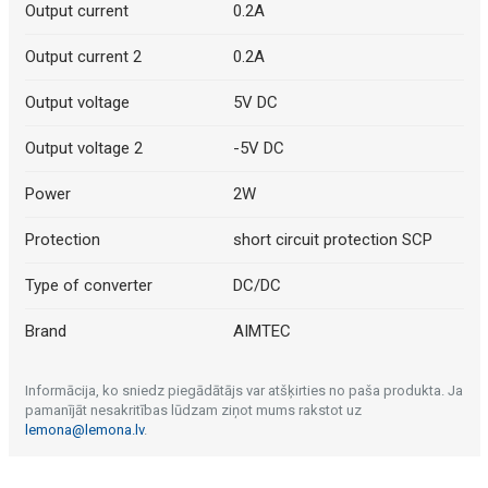
Output current
0.2A
Output current 2
0.2A
Output voltage
5V DC
Output voltage 2
-5V DC
Power
2W
Protection
short circuit protection SCP
Type of converter
DC/DC
Brand
AIMTEC
Informācija, ko sniedz piegādātājs var atšķirties no paša produkta. Ja
pamanījāt nesakritības lūdzam ziņot mums rakstot uz
lemona@lemona.lv
.