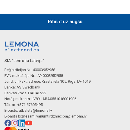
Ritināt uz augšu
SIA "Lemona Latvija"
Reģistrācijas Nr.: 40003952958
PVN maksātāja Nr.: LV40003952958
Jurid. un Fakt. adrese: Krasta iela 105, Rīga, LV-1019
Banka: AS Swedbank
Bankas kods: HABALV22
Norēķinu konts: LV89HABA0551018001906
Tālr. nr.: +371 67605495
E-pasts:
atbalsts@lemona.lv
E-pasts biznesam:
vairumtirdznieciba@lemona.lv