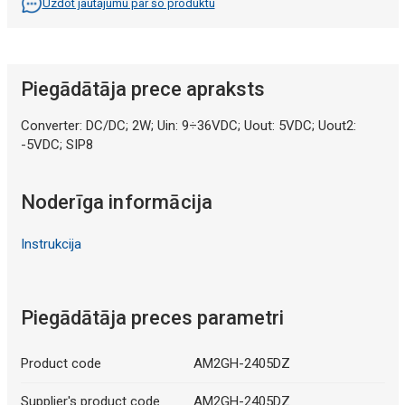
Uzdot jautājumu par šo produktu
Piegādātāja prece apraksts
Converter: DC/DC; 2W; Uin: 9÷36VDC; Uout: 5VDC; Uout2:
-5VDC; SIP8
Noderīga informācija
Instrukcija
Piegādātāja preces parametri
Product code
AM2GH-2405DZ
Supplier's product code
AM2GH-2405DZ