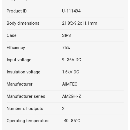
Product ID
U-111494
Body dimensions
21.85x9.2x11.1mm
Case
SIP8
Efficiency
75%
Input voltage
9...36V DC
Insulation voltage
1.6kV DC
Manufacturer
AIMTEC
Manufacturer series
AM2GH-Z
Number of outputs
2
Operating temperature
-40...85°C