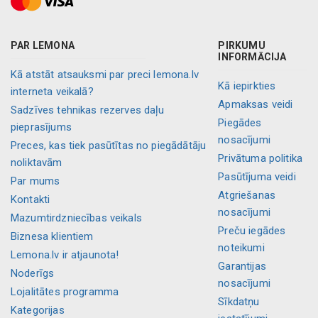
PAR LEMONA
PIRKUMU
INFORMĀCIJA
Kā atstāt atsauksmi par preci lemona.lv
Kā iepirkties
interneta veikalā?
Apmaksas veidi
Sadzīves tehnikas rezerves daļu
Piegādes
pieprasījums
nosacījumi
Preces, kas tiek pasūtītas no piegādātāju
Privātuma politika
noliktavām
Pasūtījuma veidi
Par mums
Atgriešanas
Kontakti
nosacījumi
Mazumtirdzniecības veikals
Preču iegādes
Biznesa klientiem
noteikumi
Lemona.lv ir atjaunota!
Garantijas
Noderīgs
nosacījumi
Lojalitātes programma
Sīkdatņu
Kategorijas