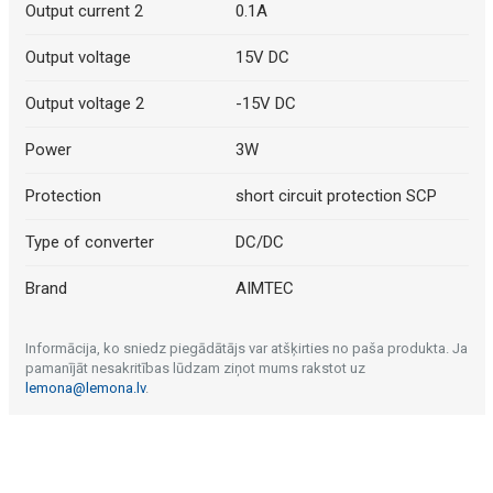
Output current 2
0.1A
Output voltage
15V DC
Output voltage 2
-15V DC
Power
3W
Protection
short circuit protection SCP
Type of converter
DC/DC
Brand
AIMTEC
Informācija, ko sniedz piegādātājs var atšķirties no paša produkta. Ja
pamanījāt nesakritības lūdzam ziņot mums rakstot uz
lemona@lemona.lv
.