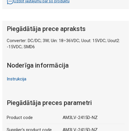
Uzdot jautājumu par šo produktu
Piegādātāja prece apraksts
Converter: DC/DC; 3W; Uin: 18÷36VDC; Uout: 15VDC; Uout2:
-15VDC; SMD6
Noderīga informācija
Instrukcija
Piegādātāja preces parametri
Product code
AM3LV-2415D-NZ
Supplier's product code
AM3LV-2415D-NZ