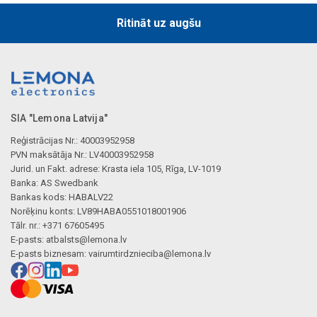
Ritināt uz augšu
SIA "Lemona Latvija"
Reģistrācijas Nr.: 40003952958
PVN maksātāja Nr.: LV40003952958
Jurid. un Fakt. adrese: Krasta iela 105, Rīga, LV-1019
Banka: AS Swedbank
Bankas kods: HABALV22
Norēķinu konts: LV89HABA0551018001906
Tālr. nr.: +371 67605495
E-pasts:
atbalsts@lemona.lv
E-pasts biznesam:
vairumtirdznieciba@lemona.lv