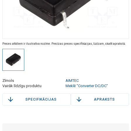
Preces attēliem ir ilustratīva nozīme. Precīzas preces specifikācijas, lūdzam, skatīt aprakstā.
Zīmols
AIMTEC
Vairāk līdzīgu produktu
Meklē "Converter DC/DC"
SPECIFIKĀCIJAS
APRAKSTS