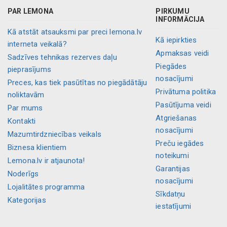
PAR LEMONA
PIRKUMU
INFORMĀCIJA
Kā atstāt atsauksmi par preci lemona.lv
Kā iepirkties
interneta veikalā?
Apmaksas veidi
Sadzīves tehnikas rezerves daļu
Piegādes
pieprasījums
nosacījumi
Preces, kas tiek pasūtītas no piegādātāju
Privātuma politika
noliktavām
Pasūtījuma veidi
Par mums
Atgriešanas
Kontakti
nosacījumi
Mazumtirdzniecības veikals
Preču iegādes
Biznesa klientiem
noteikumi
Lemona.lv ir atjaunota!
Garantijas
Noderīgs
nosacījumi
Lojalitātes programma
Sīkdatņu
Kategorijas
iestatījumi