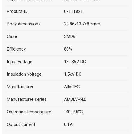
Product ID
U-111821
Body dimensions
23.86x13.7x8.5mm
Case
SMD6
Efficiency
80%
Input voltage
18...36V DC
Insulation voltage
1.5kV DC
Manufacturer
AIMTEC
Manufacturer series
AM3LV-NZ
Operating temperature
-40...85°C
Output current
0.1A