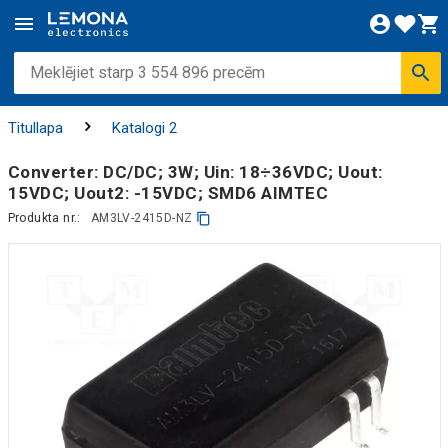
Titullapa
Katalogi 2
Converter: DC/DC; 3W; Uin: 18÷36VDC; Uout:
15VDC; Uout2: -15VDC; SMD6 AIMTEC
Produkta nr.:
AM3LV-2415D-NZ