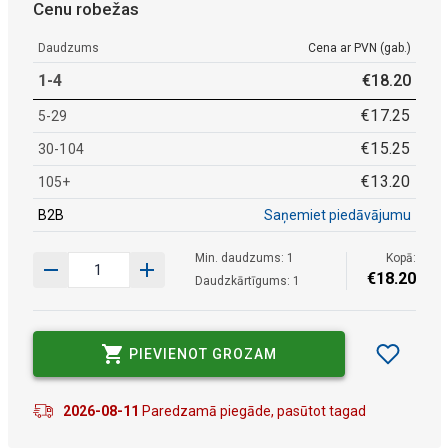
Cenu robežas
Daudzums
Cena ar PVN (gab.)
1-4
€
18
.
20
€
17
.
25
5-29
€
15
.
25
30-104
€
13
.
20
105+
B2B
Saņemiet piedāvājumu
Min. daudzums: 1
Kopā:
€
18
.
20
Daudzkārtīgums: 1
PIEVIENOT GROZAM
2026-08-11
Paredzamā piegāde, pasūtot tagad