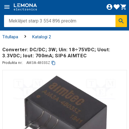
Titullapa
Katalogi 2
Converter: DC/DC; 3W; Uin: 18÷75VDC; Uout:
3.3VDC; Iout: 700mA; SIP6 AIMTEC
Produkta nr.:
AM3A-4803SZ