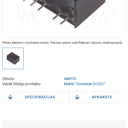
Preces attēliem ir ilustratīva nozīme. Precīzas preces specifikācijas, lūdzam, skatīt aprakstā.
Zīmols
AIMTEC
Vairāk līdzīgu produktu
Meklē "Converter DC/DC"
SPECIFIKĀCIJAS
APRAKSTS