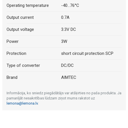
Operating temperature
-40...76°C
Output current
0.7A
Output voltage
3.3V DC
Power
3W
Protection
short circuit protection SCP
Type of converter
DC/DC
Brand
AIMTEC
Informācija, ko sniedz piegādātājs var atšķirties no paša produkta. Ja
pamanījāt nesakritības lūdzam ziņot mums rakstot uz
lemona@lemona.lv
.