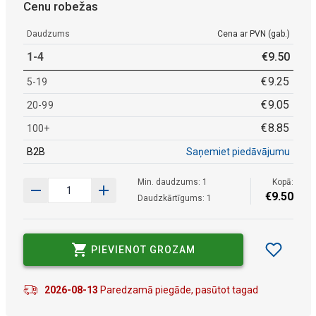
Cenu robežas
Daudzums
Cena ar PVN (gab.)
1-4
€
9
.
50
€
9
.
25
5-19
€
9
.
05
20-99
€
8
.
85
100+
B2B
Saņemiet piedāvājumu
Min. daudzums: 1
Kopā:
€
9
.
50
Daudzkārtīgums: 1
PIEVIENOT GROZAM
2026-08-13
Paredzamā piegāde, pasūtot tagad