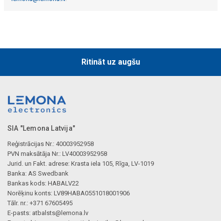
Ritināt uz augšu
SIA "Lemona Latvija"
Reģistrācijas Nr.: 40003952958
PVN maksātāja Nr.: LV40003952958
Jurid. un Fakt. adrese: Krasta iela 105, Rīga, LV-1019
Banka: AS Swedbank
Bankas kods: HABALV22
Norēķinu konts: LV89HABA0551018001906
Tālr. nr.: +371 67605495
E-pasts:
atbalsts@lemona.lv