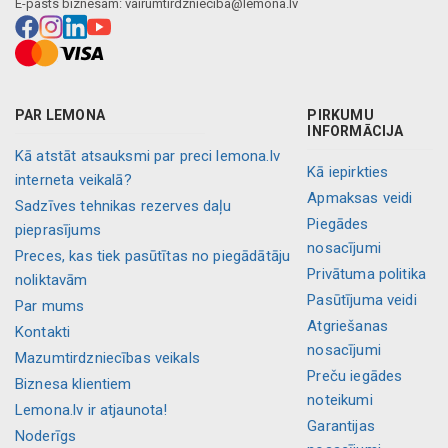
E-pasts biznesam:
vairumtirdznieciba@lemona.lv
PAR LEMONA
PIRKUMU
INFORMĀCIJA
Kā atstāt atsauksmi par preci lemona.lv
Kā iepirkties
interneta veikalā?
Apmaksas veidi
Sadzīves tehnikas rezerves daļu
Piegādes
pieprasījums
nosacījumi
Preces, kas tiek pasūtītas no piegādātāju
Privātuma politika
noliktavām
Pasūtījuma veidi
Par mums
Atgriešanas
Kontakti
nosacījumi
Mazumtirdzniecības veikals
Preču iegādes
Biznesa klientiem
noteikumi
Lemona.lv ir atjaunota!
Garantijas
Noderīgs