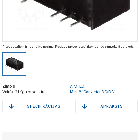
Preces attēliem ir ilustratīva nozīme. Precīzas preces specifikācijas, lūdzam, skatīt aprakstā.
Zīmols
AIMTEC
Vairāk līdzīgu produktu
Meklē "Converter DC/DC"
SPECIFIKĀCIJAS
APRAKSTS