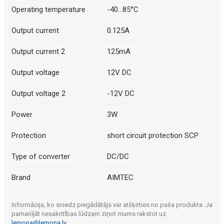
Operating temperature
-40...85°C
Output current
0.125A
Output current 2
125mA
Output voltage
12V DC
Output voltage 2
-12V DC
Power
3W
Protection
short circuit protection SCP
Type of converter
DC/DC
Brand
AIMTEC
Informācija, ko sniedz piegādātājs var atšķirties no paša produkta. Ja
pamanījāt nesakritības lūdzam ziņot mums rakstot uz
lemona@lemona.lv
.