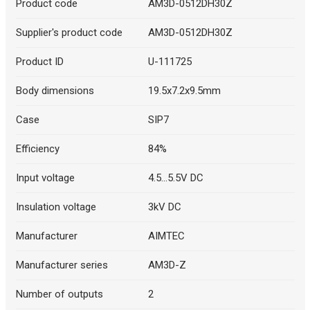
Product code
AM3D-0512DH30Z
Supplier's product code
AM3D-0512DH30Z
Product ID
U-111725
Body dimensions
19.5x7.2x9.5mm
Case
SIP7
Efficiency
84%
Input voltage
4.5...5.5V DC
Insulation voltage
3kV DC
Manufacturer
AIMTEC
Manufacturer series
AM3D-Z
Number of outputs
2