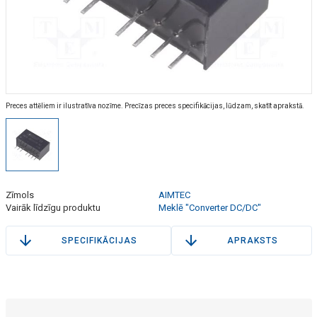
Preces attēliem ir ilustratīva nozīme. Precīzas preces specifikācijas, lūdzam, skatīt aprakstā.
Zīmols
AIMTEC
Vairāk līdzīgu produktu
Meklē "Converter DC/DC"
SPECIFIKĀCIJAS
APRAKSTS