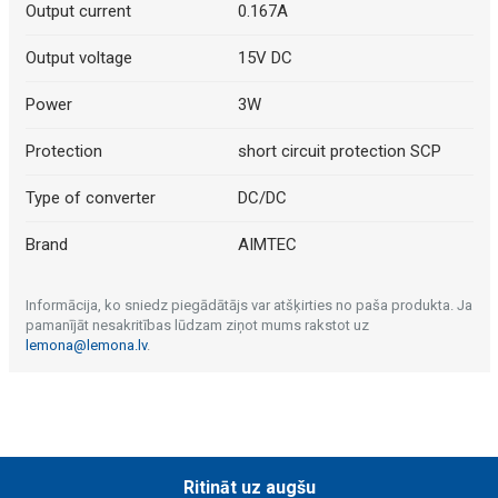
Output current
0.167A
Output voltage
15V DC
Power
3W
Protection
short circuit protection SCP
Type of converter
DC/DC
Brand
AIMTEC
Informācija, ko sniedz piegādātājs var atšķirties no paša produkta. Ja
pamanījāt nesakritības lūdzam ziņot mums rakstot uz
lemona@lemona.lv
.
Ritināt uz augšu