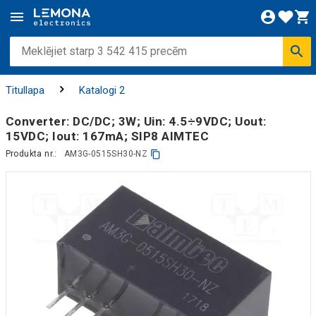
Titullapa
Katalogi 2
Converter: DC/DC; 3W; Uin: 4.5÷9VDC; Uout:
15VDC; Iout: 167mA; SIP8 AIMTEC
Produkta nr.:
AM3G-0515SH30-NZ