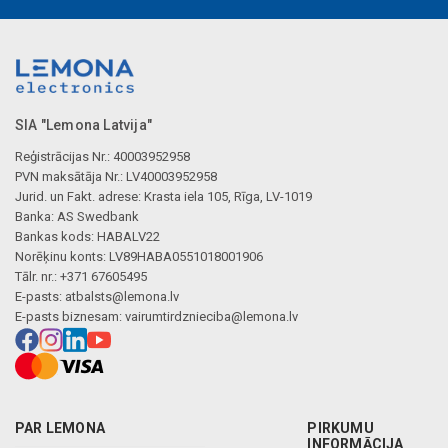
SIA "Lemona Latvija"
Reģistrācijas Nr.: 40003952958
PVN maksātāja Nr.: LV40003952958
Jurid. un Fakt. adrese: Krasta iela 105, Rīga, LV-1019
Banka: AS Swedbank
Bankas kods: HABALV22
Norēķinu konts: LV89HABA0551018001906
Tālr. nr.: +371 67605495
E-pasts:
atbalsts@lemona.lv
E-pasts biznesam:
vairumtirdznieciba@lemona.lv
PAR LEMONA
PIRKUMU
INFORMĀCIJA