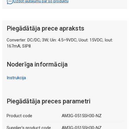
Uzdot jautājumu par šo produktu
Piegādātāja prece apraksts
Converter: DC/DC; 3W; Uin: 4.5÷9VDC; Uout: 15VDC; Iout:
167mA; SIP8
Noderīga informācija
Instrukcija
Piegādātāja preces parametri
Product code
AM3G-0515SH30-NZ
Supplier's product code
AM3G-0515SH30-NZ