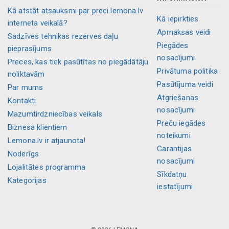
Kā atstāt atsauksmi par preci lemona.lv
Kā iepirkties
interneta veikalā?
Apmaksas veidi
Sadzīves tehnikas rezerves daļu
Piegādes
pieprasījums
nosacījumi
Preces, kas tiek pasūtītas no piegādātāju
Privātuma politika
noliktavām
Pasūtījuma veidi
Par mums
Atgriešanas
Kontakti
nosacījumi
Mazumtirdzniecības veikals
Preču iegādes
Biznesa klientiem
noteikumi
Lemona.lv ir atjaunota!
Garantijas
Noderīgs
nosacījumi
Lojalitātes programma
Sīkdatņu
Kategorijas
iestatījumi