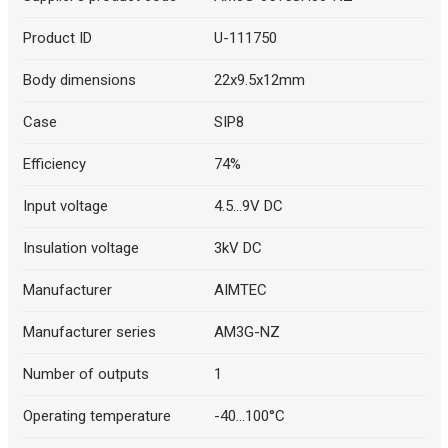
Product ID
U-111750
Body dimensions
22x9.5x12mm
Case
SIP8
Efficiency
74%
Input voltage
4.5...9V DC
Insulation voltage
3kV DC
Manufacturer
AIMTEC
Manufacturer series
AM3G-NZ
Number of outputs
1
Operating temperature
-40...100°C