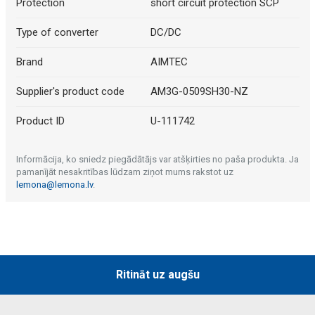
Protection
short circuit protection SCP
Type of converter
DC/DC
Brand
AIMTEC
Supplier's product code
AM3G-0509SH30-NZ
Product ID
U-111742
Informācija, ko sniedz piegādātājs var atšķirties no paša produkta. Ja
pamanījāt nesakritības lūdzam ziņot mums rakstot uz
lemona@lemona.lv
.
Ritināt uz augšu