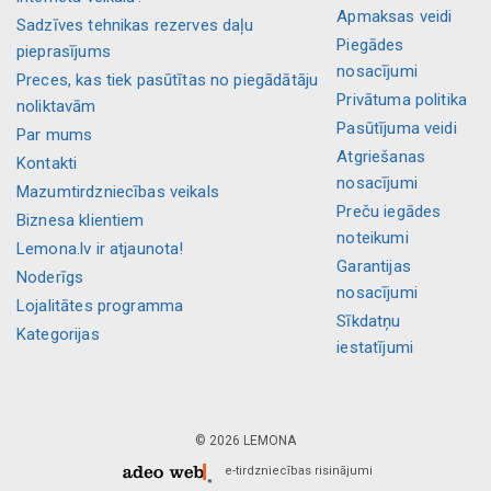
Apmaksas veidi
Sadzīves tehnikas rezerves daļu
Piegādes
pieprasījums
nosacījumi
Preces, kas tiek pasūtītas no piegādātāju
Privātuma politika
noliktavām
Pasūtījuma veidi
Par mums
Atgriešanas
Kontakti
nosacījumi
Mazumtirdzniecības veikals
Preču iegādes
Biznesa klientiem
noteikumi
Lemona.lv ir atjaunota!
Garantijas
Noderīgs
nosacījumi
Lojalitātes programma
Sīkdatņu
Kategorijas
iestatījumi
© 2026 LEMONA
e-tirdzniecības risinājumi