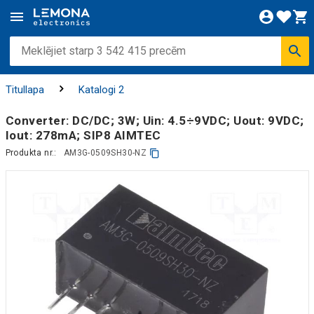
Titullapa
Katalogi 2
Converter: DC/DC; 3W; Uin: 4.5÷9VDC; Uout: 9VDC;
Iout: 278mA; SIP8 AIMTEC
Produkta nr.:
AM3G-0509SH30-NZ