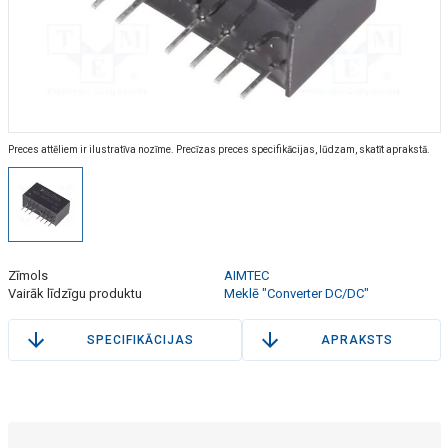
Preces attēliem ir ilustratīva nozīme. Precīzas preces specifikācijas, lūdzam, skatīt aprakstā.
Zīmols
AIMTEC
Vairāk līdzīgu produktu
Meklē "Converter DC/DC"
SPECIFIKĀCIJAS
APRAKSTS