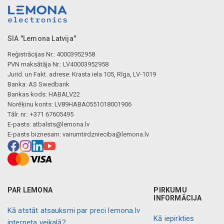
SIA "Lemona Latvija"
Reģistrācijas Nr.: 40003952958
PVN maksātāja Nr.: LV40003952958
Jurid. un Fakt. adrese: Krasta iela 105, Rīga, LV-1019
Banka: AS Swedbank
Bankas kods: HABALV22
Norēķinu konts: LV89HABA0551018001906
Tālr. nr.: +371 67605495
E-pasts:
atbalsts@lemona.lv
E-pasts biznesam:
vairumtirdznieciba@lemona.lv
PAR LEMONA
PIRKUMU
INFORMĀCIJA
Kā atstāt atsauksmi par preci lemona.lv
Kā iepirkties
interneta veikalā?