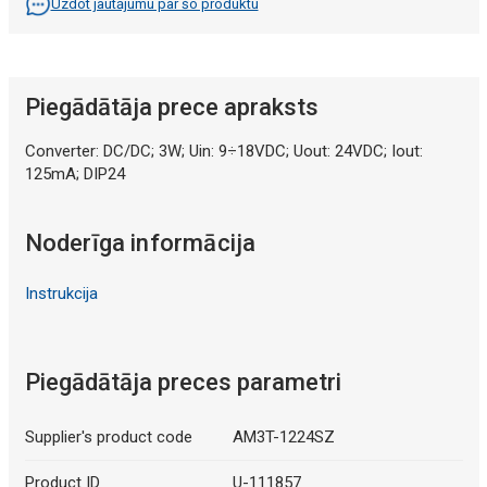
Uzdot jautājumu par šo produktu
Piegādātāja prece apraksts
Converter: DC/DC; 3W; Uin: 9÷18VDC; Uout: 24VDC; Iout:
125mA; DIP24
Noderīga informācija
Instrukcija
Piegādātāja preces parametri
Supplier's product code
AM3T-1224SZ
Product ID
U-111857