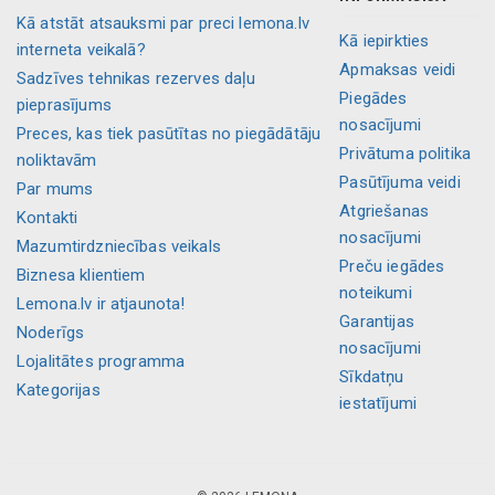
Kā atstāt atsauksmi par preci lemona.lv
Kā iepirkties
interneta veikalā?
Apmaksas veidi
Sadzīves tehnikas rezerves daļu
Piegādes
pieprasījums
nosacījumi
Preces, kas tiek pasūtītas no piegādātāju
Privātuma politika
noliktavām
Pasūtījuma veidi
Par mums
Atgriešanas
Kontakti
nosacījumi
Mazumtirdzniecības veikals
Preču iegādes
Biznesa klientiem
noteikumi
Lemona.lv ir atjaunota!
Garantijas
Noderīgs
nosacījumi
Lojalitātes programma
Sīkdatņu
Kategorijas
iestatījumi