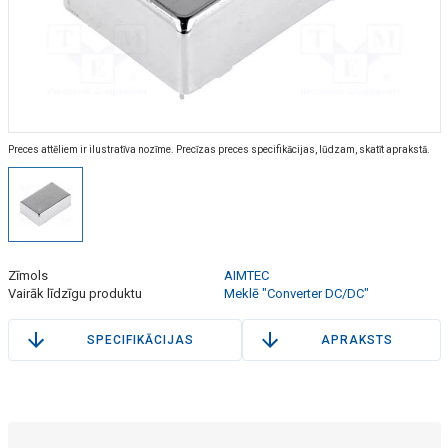
Preces attēliem ir ilustratīva nozīme. Precīzas preces specifikācijas, lūdzam, skatīt aprakstā.
Zīmols
AIMTEC
Vairāk līdzīgu produktu
Meklē "Converter DC/DC"
SPECIFIKĀCIJAS
APRAKSTS