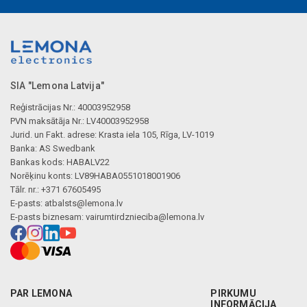
SIA "Lemona Latvija"
Reģistrācijas Nr.: 40003952958
PVN maksātāja Nr.: LV40003952958
Jurid. un Fakt. adrese: Krasta iela 105, Rīga, LV-1019
Banka: AS Swedbank
Bankas kods: HABALV22
Norēķinu konts: LV89HABA0551018001906
Tālr. nr.: +371 67605495
E-pasts:
atbalsts@lemona.lv
E-pasts biznesam:
vairumtirdznieciba@lemona.lv
PAR LEMONA
PIRKUMU
INFORMĀCIJA