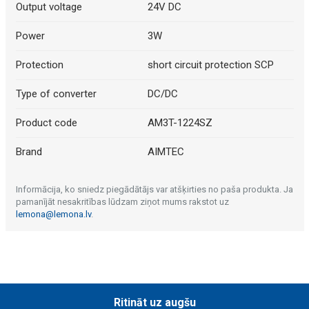
Output voltage
24V DC
Power
3W
Protection
short circuit protection SCP
Type of converter
DC/DC
Product code
AM3T-1224SZ
Brand
AIMTEC
Informācija, ko sniedz piegādātājs var atšķirties no paša produkta. Ja
pamanījāt nesakritības lūdzam ziņot mums rakstot uz
lemona@lemona.lv
.
Ritināt uz augšu