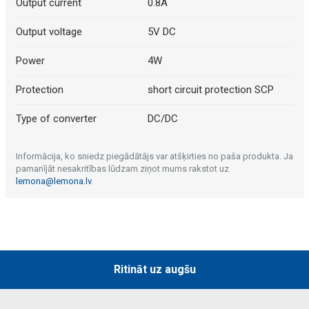
Output current
0.8A
Output voltage
5V DC
Power
4W
Protection
short circuit protection SCP
Type of converter
DC/DC
Informācija, ko sniedz piegādātājs var atšķirties no paša produkta. Ja
pamanījāt nesakritības lūdzam ziņot mums rakstot uz
lemona@lemona.lv
.
Ritināt uz augšu