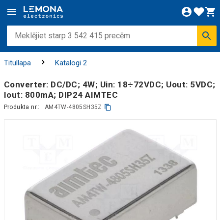
Titullapa
Katalogi 2
Converter: DC/DC; 4W; Uin: 18÷72VDC; Uout: 5VDC;
Iout: 800mA; DIP24 AIMTEC
Produkta nr.:
AM4TW-4805SH35Z