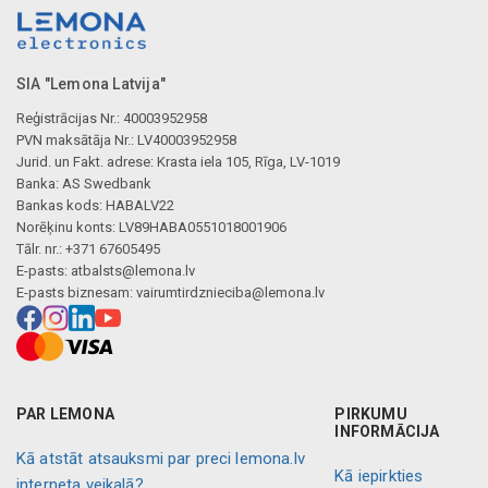
SIA "Lemona Latvija"
Reģistrācijas Nr.: 40003952958
PVN maksātāja Nr.: LV40003952958
Jurid. un Fakt. adrese: Krasta iela 105, Rīga, LV-1019
Banka: AS Swedbank
Bankas kods: HABALV22
Norēķinu konts: LV89HABA0551018001906
Tālr. nr.: +371 67605495
E-pasts:
atbalsts@lemona.lv
E-pasts biznesam:
vairumtirdznieciba@lemona.lv
PAR LEMONA
PIRKUMU
INFORMĀCIJA
Kā atstāt atsauksmi par preci lemona.lv
Kā iepirkties
interneta veikalā?