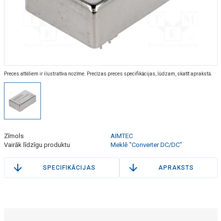
Preces attēliem ir ilustratīva nozīme. Precīzas preces specifikācijas, lūdzam, skatīt aprakstā.
Zīmols
AIMTEC
Vairāk līdzīgu produktu
Meklē "Converter DC/DC"
SPECIFIKĀCIJAS
APRAKSTS