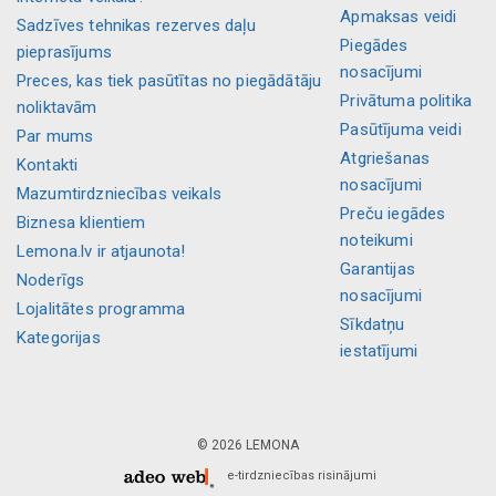
Apmaksas veidi
Sadzīves tehnikas rezerves daļu
Piegādes
pieprasījums
nosacījumi
Preces, kas tiek pasūtītas no piegādātāju
Privātuma politika
noliktavām
Pasūtījuma veidi
Par mums
Atgriešanas
Kontakti
nosacījumi
Mazumtirdzniecības veikals
Preču iegādes
Biznesa klientiem
noteikumi
Lemona.lv ir atjaunota!
Garantijas
Noderīgs
nosacījumi
Lojalitātes programma
Sīkdatņu
Kategorijas
iestatījumi
© 2026 LEMONA
e-tirdzniecības risinājumi