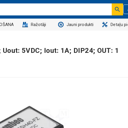
DOŠANA
Ražotāji
Jauni produkti
Detaļu p
Uout: 5VDC; Iout: 1A; DIP24; OUT: 1