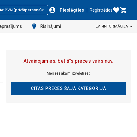
Pieslēgties
Reģistrēties
Ar PVN (privātpersona)
ieprasījums
Risinājumi
LV
INFORMĀCIJA
Atvainojamies, bet šīs preces vairs nav.
Mēs iesakām izvēlēties:
CITAS PRECES ŠAJĀ KATEGORIJĀ