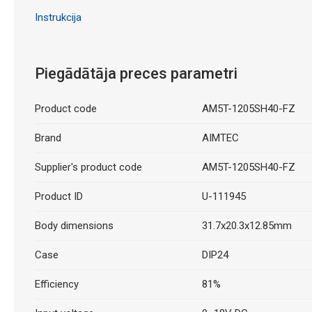
Instrukcija
Piegādātāja preces parametri
Product code
AM5T-1205SH40-FZ
Brand
AIMTEC
Supplier's product code
AM5T-1205SH40-FZ
Product ID
U-111945
Body dimensions
31.7x20.3x12.85mm
Case
DIP24
Efficiency
81%