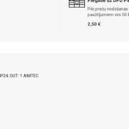
Piegāde uz DPD Pa
Pēc preču nodošanas
pasūtījumiem virs 50 
2,50 €
DIP24; OUT: 1 AIMTEC