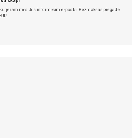
ku skapi
 kurjeram mēs Jūs informēsim e-pastā. Bezmaksas piegāde
EUR.