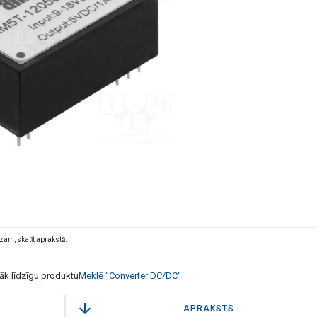
dzam, skatīt aprakstā.
rāk līdzīgu produktu
Meklē "Converter DC/DC"
APRAKSTS