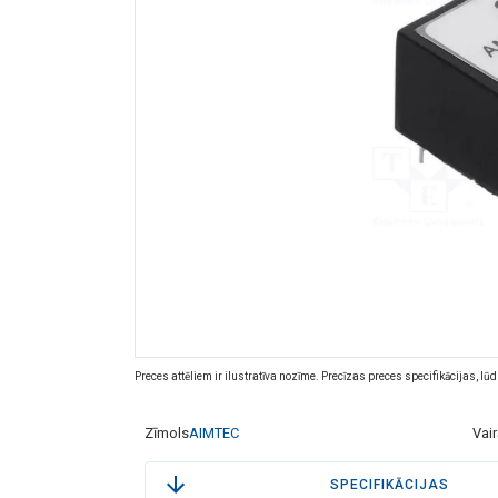
Preces attēliem ir ilustratīva nozīme. Precīzas preces specifikācijas, lū
Zīmols
AIMTEC
Vai
SPECIFIKĀCIJAS