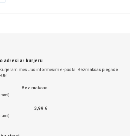
o adresi ar kurjeru
 kurjeram mēs Jūs informēsim e-pastā. Bezmaksas piegāde
EUR.
Bez maksas
grami)
3,99 €
grami)