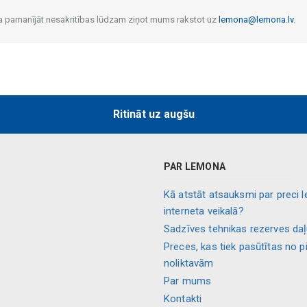
 Ja pamanījāt nesakritības lūdzam ziņot mums rakstot uz
lemona@lemona.lv
.
Ritināt uz augšu
PAR LEMONA
Kā atstāt atsauksmi par preci 
interneta veikalā?
Sadzīves tehnikas rezerves da
Preces, kas tiek pasūtītas no p
noliktavām
Par mums
Kontakti