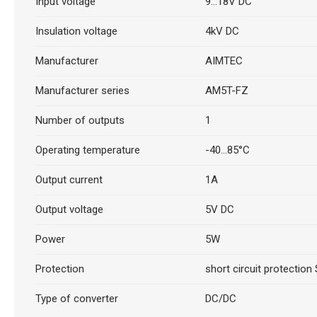
Input voltage
9...18V DC
Insulation voltage
4kV DC
Manufacturer
AIMTEC
Manufacturer series
AM5T-FZ
Number of outputs
1
Operating temperature
-40...85°C
Output current
1A
Output voltage
5V DC
Power
5W
Protection
short circuit protection
Type of converter
DC/DC