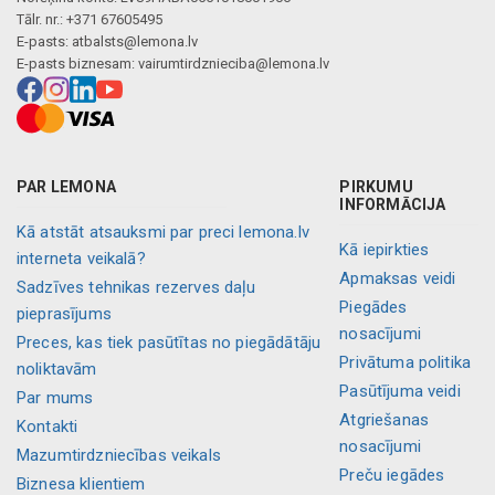
Tālr. nr.: +371 67605495
E-pasts:
atbalsts@lemona.lv
E-pasts biznesam:
vairumtirdznieciba@lemona.lv
PAR LEMONA
PIRKUMU
INFORMĀCIJA
Kā atstāt atsauksmi par preci lemona.lv
Kā iepirkties
interneta veikalā?
Apmaksas veidi
Sadzīves tehnikas rezerves daļu
Piegādes
pieprasījums
nosacījumi
Preces, kas tiek pasūtītas no piegādātāju
Privātuma politika
noliktavām
Pasūtījuma veidi
Par mums
Atgriešanas
Kontakti
nosacījumi
Mazumtirdzniecības veikals
Preču iegādes
Biznesa klientiem