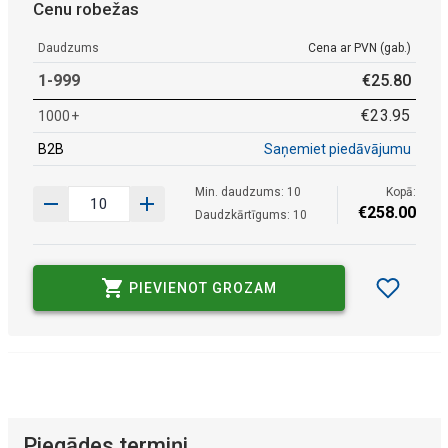
Cenu robežas
Daudzums
Cena ar PVN (gab.)
1-999
€
25
.
80
€
23
.
95
1000+
B2B
Saņemiet piedāvājumu
Min. daudzums: 10
Kopā:
€
258
.
00
Daudzkārtīgums: 10
PIEVIENOT GROZAM
Piegādes termiņi