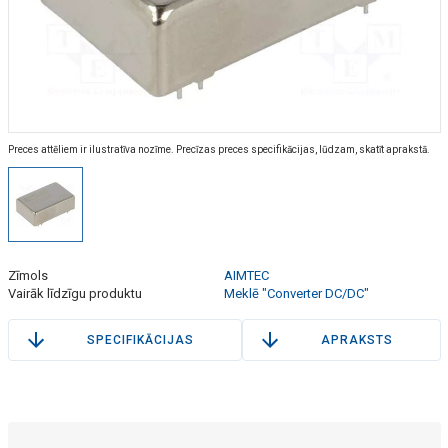
Preces attēliem ir ilustratīva nozīme. Precīzas preces specifikācijas, lūdzam, skatīt aprakstā.
Zīmols
AIMTEC
Vairāk līdzīgu produktu
Meklē "Converter DC/DC"
SPECIFIKĀCIJAS
APRAKSTS