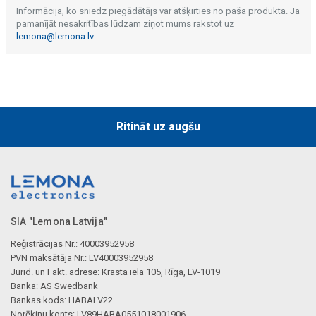
Informācija, ko sniedz piegādātājs var atšķirties no paša produkta. Ja
pamanījāt nesakritības lūdzam ziņot mums rakstot uz
lemona@lemona.lv
.
Ritināt uz augšu
SIA "Lemona Latvija"
Reģistrācijas Nr.: 40003952958
PVN maksātāja Nr.: LV40003952958
Jurid. un Fakt. adrese: Krasta iela 105, Rīga, LV-1019
Banka: AS Swedbank
Bankas kods: HABALV22
Norēķinu konts: LV89HABA0551018001906