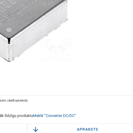
dzam, skatīt aprakstā.
rāk līdzīgu produktu
Meklē "Converter DC/DC"
APRAKSTS