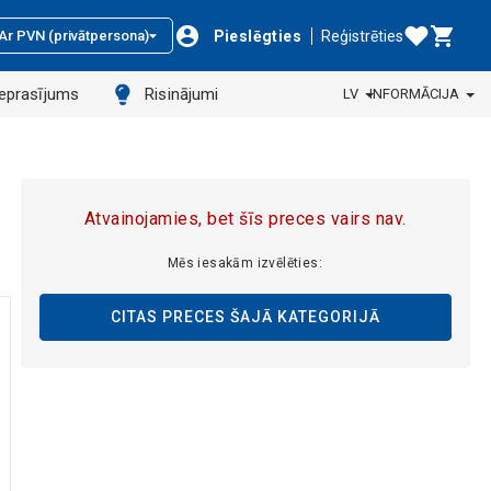
Pieslēgties
Reģistrēties
Ar PVN (privātpersona)
ieprasījums
Risinājumi
LV
INFORMĀCIJA
Atvainojamies, bet šīs preces vairs nav.
Mēs iesakām izvēlēties:
CITAS PRECES ŠAJĀ KATEGORIJĀ