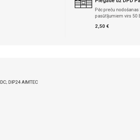
Piegāde uz DPD Pa
Pēc preču nodošanas
pasūtījumiem virs 50 
2,50 €
5VDC; DIP24 AIMTEC