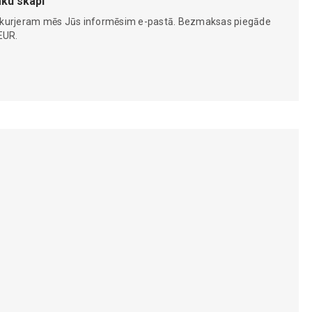
ku skapi
 kurjeram mēs Jūs informēsim e-pastā. Bezmaksas piegāde
EUR.