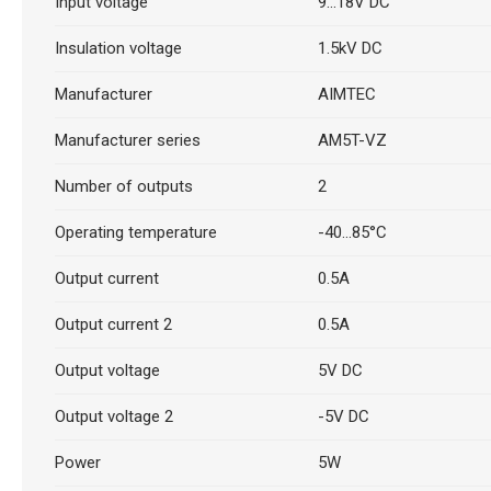
Input voltage
9...18V DC
Insulation voltage
1.5kV DC
Manufacturer
AIMTEC
Manufacturer series
AM5T-VZ
Number of outputs
2
Operating temperature
-40...85°C
Output current
0.5A
Output current 2
0.5A
Output voltage
5V DC
Output voltage 2
-5V DC
Power
5W