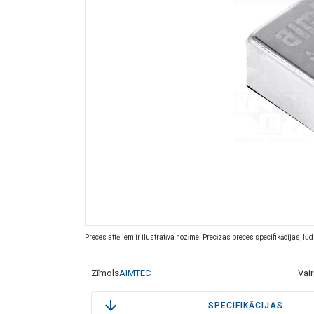
Preces attēliem ir ilustratīva nozīme. Precīzas preces specifikācijas, lū
Zīmols
AIMTEC
Vai
SPECIFIKĀCIJAS