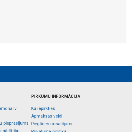
PIRKUMU INFORMĀCIJA
lemona.lv
Kā iepirkties
Apmaksas veidi
ļu pieprasījums
Piegādes nosacījumi
iegādātāju
Privātuma politika