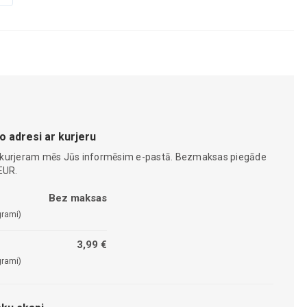
o adresi ar kurjeru
 kurjeram mēs Jūs informēsim e-pastā. Bezmaksas piegāde
EUR.
Bez maksas
grami)
3,99 €
grami)