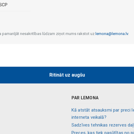
 SCP
 Ja pamanījāt nesakritības lūdzam ziņot mums rakstot uz
lemona@lemona.lv
.
Ritināt uz augšu
PAR LEMONA
Kā atstāt atsauksmi par preci 
interneta veikalā?
Sadzīves tehnikas rezerves da
Preces, kas tiek pasūtītas no p