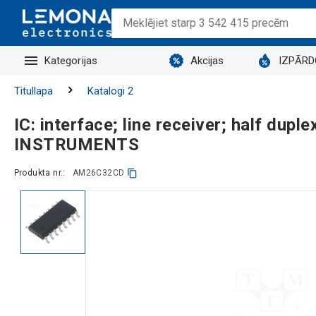
Kategorijas
Akcijas
IZPĀR
Titullapa
Katalogi 2
IC: interface; line receiver; half d
INSTRUMENTS
Produkta nr.:
AM26C32CD