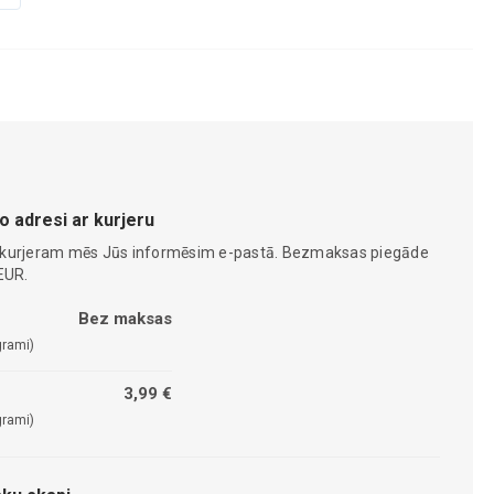
o adresi ar kurjeru
 kurjeram mēs Jūs informēsim e-pastā. Bezmaksas piegāde
EUR.
Bez maksas
grami)
3,99 €
grami)