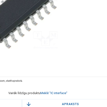
dzam, skatīt aprakstā.
Vairāk līdzīgu produktu
Meklē "IC interface"
APRAKSTS