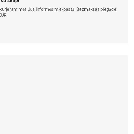
ku skapi
 kurjeram mēs Jūs informēsim e-pastā. Bezmaksas piegāde
EUR.