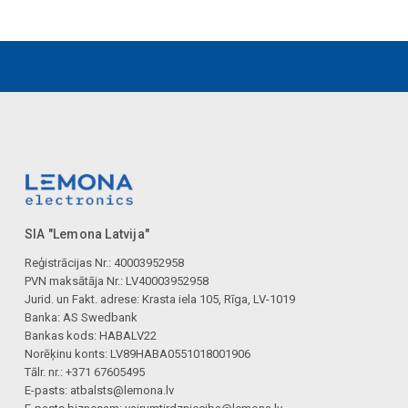
SIA "Lemona Latvija"
Reģistrācijas Nr.: 40003952958
PVN maksātāja Nr.: LV40003952958
Jurid. un Fakt. adrese: Krasta iela 105, Rīga, LV-1019
Banka: AS Swedbank
Bankas kods: HABALV22
Norēķinu konts: LV89HABA0551018001906
Tālr. nr.: +371 67605495
E-pasts:
atbalsts@lemona.lv