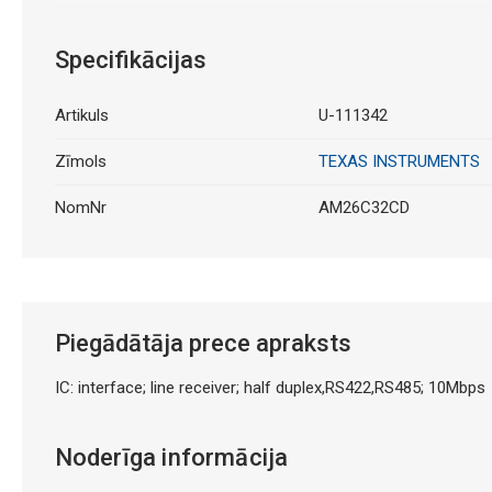
Specifikācijas
Artikuls
U-111342
Zīmols
TEXAS INSTRUMENTS
NomNr
AM26C32CD
Piegādātāja prece apraksts
IC: interface; line receiver; half duplex,RS422,RS485; 10Mbps
Noderīga informācija