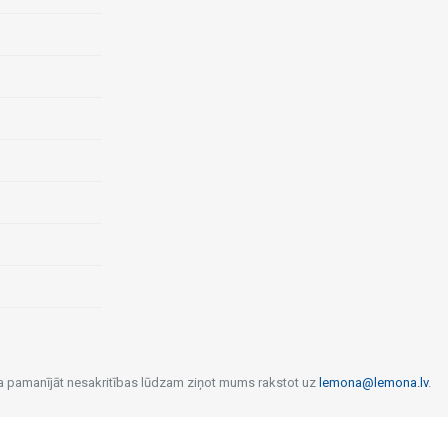
 Ja pamanījāt nesakritības lūdzam ziņot mums rakstot uz
lemona@lemona.lv
.