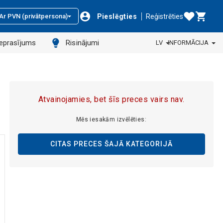
Pieslēgties
Reģistrēties
Ar PVN (privātpersona)
ieprasījums
Risinājumi
LV
INFORMĀCIJA
Atvainojamies, bet šīs preces vairs nav.
Mēs iesakām izvēlēties:
CITAS PRECES ŠAJĀ KATEGORIJĀ