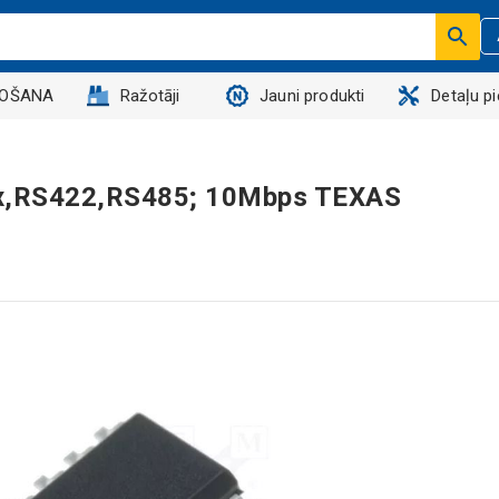
DOŠANA
Ražotāji
Jauni produkti
Detaļu p
uplex,RS422,RS485; 10Mbps TEXAS