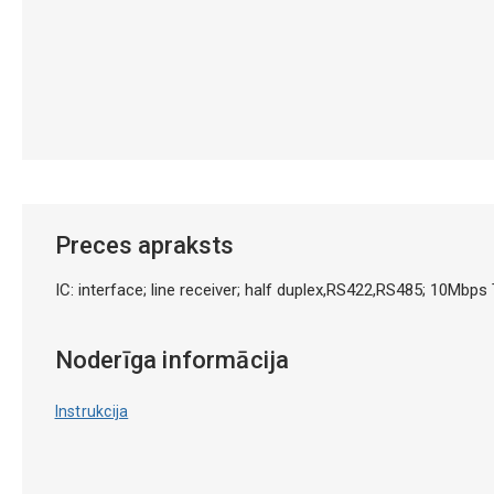
Preces apraksts
IC: interface; line receiver; half duplex,RS422,RS485; 10
Noderīga informācija
Instrukcija