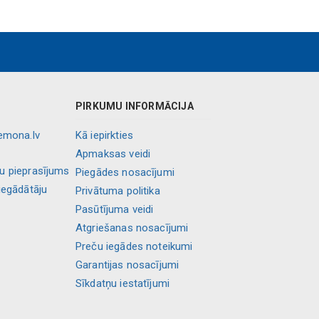
PIRKUMU INFORMĀCIJA
lemona.lv
Kā iepirkties
Apmaksas veidi
ļu pieprasījums
Piegādes nosacījumi
iegādātāju
Privātuma politika
Pasūtījuma veidi
Atgriešanas nosacījumi
Preču iegādes noteikumi
Garantijas nosacījumi
Sīkdatņu iestatījumi