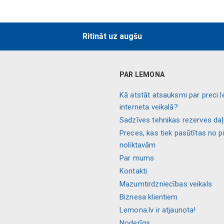
Ritināt uz augšu
PAR LEMONA
Kā atstāt atsauksmi par preci 
interneta veikalā?
Sadzīves tehnikas rezerves da
Preces, kas tiek pasūtītas no p
noliktavām
Par mums
Kontakti
Mazumtirdzniecības veikals
Biznesa klientiem
Lemona.lv ir atjaunota!
Noderīgs