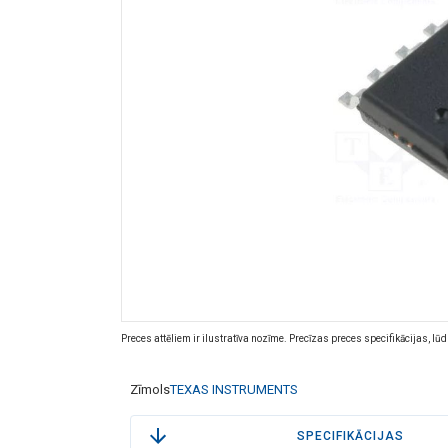
Preces attēliem ir ilustratīva nozīme. Precīzas preces specifikācijas, lū
Zīmols
TEXAS INSTRUMENTS
SPECIFIKĀCIJAS