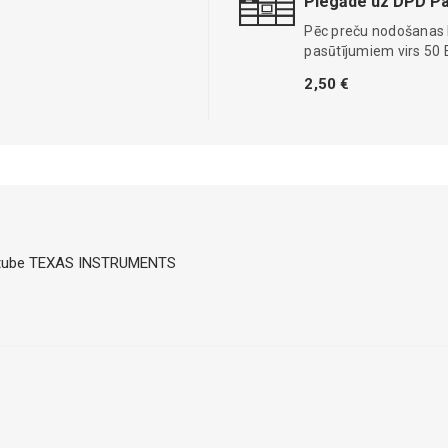
Piegāde uz DPD Pa
Pēc preču nodošanas
pasūtījumiem virs 50 
2,50 €
DC; tube TEXAS INSTRUMENTS