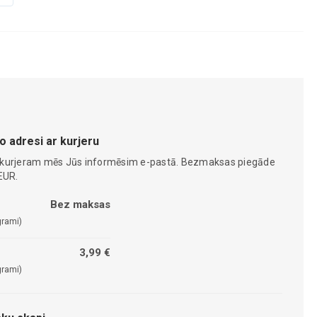
o adresi ar kurjeru
 kurjeram mēs Jūs informēsim e-pastā. Bezmaksas piegāde
EUR.
Bez maksas
grami)
3,99 €
grami)