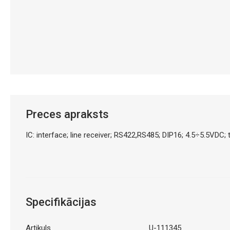
Preces apraksts
IC: interface; line receiver; RS422,RS485; DIP16; 4.5÷5.5V
Specifikācijas
Artikuls
U-111345