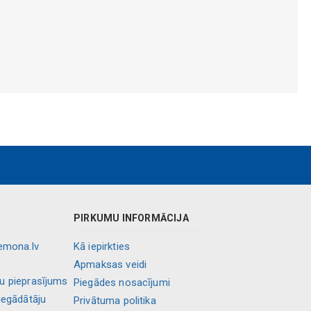
PIRKUMU INFORMĀCIJA
lemona.lv
Kā iepirkties
Apmaksas veidi
ļu pieprasījums
Piegādes nosacījumi
iegādātāju
Privātuma politika