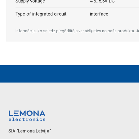
Supply voltage
4.5...5.5V DC
Type of integrated circuit
interface
Informācija, ko sniedz piegādātājs var atšķirties no paša produkta.
SIA "Lemona Latvija"