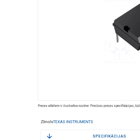
Preces attēliem ir ilustratīva nozīme. Precīzas preces specifikācijas, lū
Zīmols
TEXAS INSTRUMENTS
SPECIFIKĀCIJAS