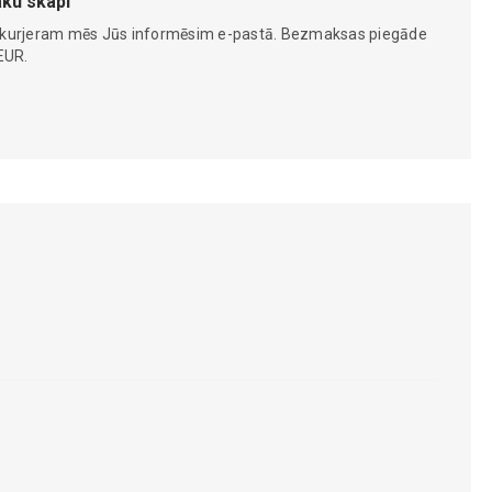
ku skapi
 kurjeram mēs Jūs informēsim e-pastā. Bezmaksas piegāde
EUR.