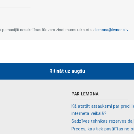
 Ja pamanījāt nesakritības lūdzam ziņot mums rakstot uz
lemona@lemona.lv
.
Ritināt uz augšu
PAR LEMONA
Kā atstāt atsauksmi par preci 
interneta veikalā?
Sadzīves tehnikas rezerves da
Preces, kas tiek pasūtītas no p