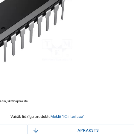
dzam, skatīt aprakstā.
Vairāk līdzīgu produktu
Meklē "IC interface"
APRAKSTS