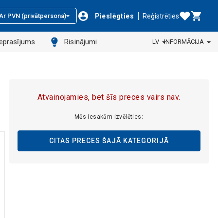
Pieslēgties
Reģistrēties
Ar PVN (privātpersona)
ieprasījums
Risinājumi
LV
INFORMĀCIJA
Atvainojamies, bet šīs preces vairs nav.
Mēs iesakām izvēlēties:
CITAS PRECES ŠAJĀ KATEGORIJĀ