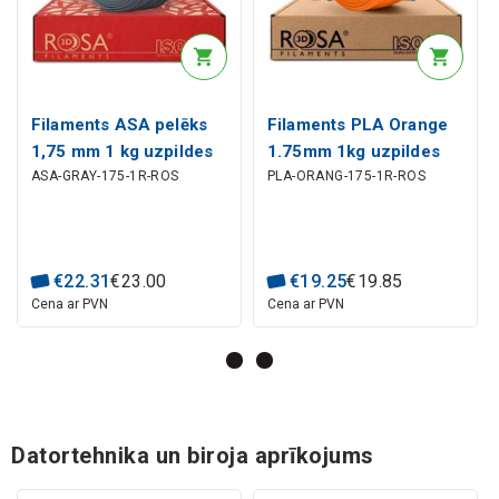
Filaments ASA pelēks
Filaments PLA Orange
1,75 mm 1 kg uzpildes
1.75mm 1kg uzpildes
ASA-GRAY-175-1R-ROS
PLA-ORANG-175-1R-ROS
iepakojums Rosa3D
materiāls Rosa3D
€
22
.
31
€
23
.
00
€
19
.
25
€
19
.
85
Cena ar PVN
Cena ar PVN
Datortehnika un biroja aprīkojums