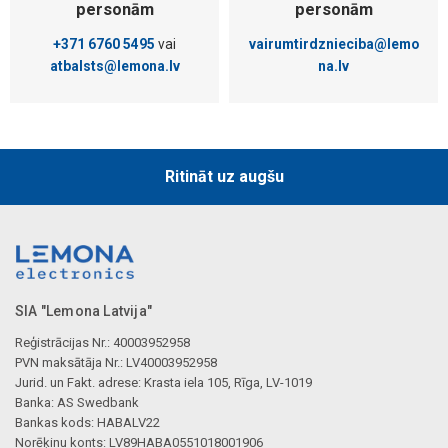
personām
personām
+371 6760 5495
vai
vairumtirdznieciba@lemo
atbalsts@lemona.lv
na.lv
Ritināt uz augšu
SIA "Lemona Latvija"
Reģistrācijas Nr.: 40003952958
PVN maksātāja Nr.: LV40003952958
Jurid. un Fakt. adrese: Krasta iela 105, Rīga, LV-1019
Banka: AS Swedbank
Bankas kods: HABALV22
Norēķinu konts: LV89HABA0551018001906