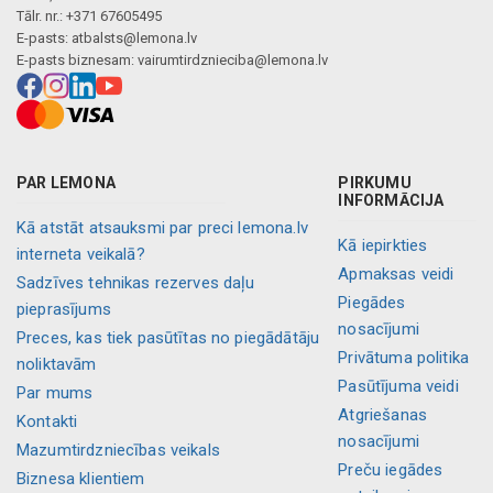
Tālr. nr.: +371 67605495
E-pasts:
atbalsts@lemona.lv
E-pasts biznesam:
vairumtirdznieciba@lemona.lv
PAR LEMONA
PIRKUMU
INFORMĀCIJA
Kā atstāt atsauksmi par preci lemona.lv
Kā iepirkties
interneta veikalā?
Apmaksas veidi
Sadzīves tehnikas rezerves daļu
Piegādes
pieprasījums
nosacījumi
Preces, kas tiek pasūtītas no piegādātāju
Privātuma politika
noliktavām
Pasūtījuma veidi
Par mums
Atgriešanas
Kontakti
nosacījumi
Mazumtirdzniecības veikals
Preču iegādes
Biznesa klientiem