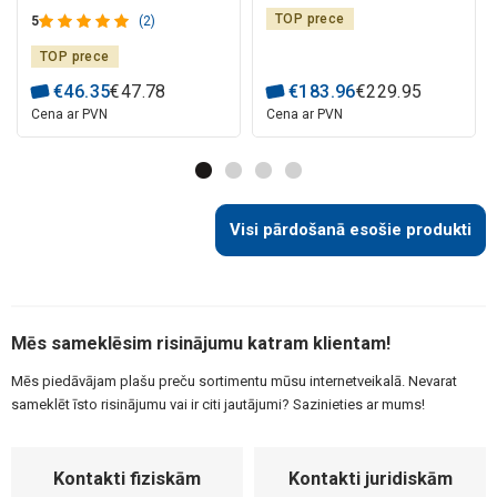
V400 0–80 km EMOS
10400mAh, MicroSD
TOP prece
5
(2)
TOP prece
€
46
.
35
€
47
.
78
€
183
.
96
€
229
.
95
Cena ar PVN
Cena ar PVN
Visi pārdošanā esošie produkti
Mēs sameklēsim risinājumu katram klientam!
Mēs piedāvājam plašu preču sortimentu mūsu internetveikalā. Nevarat
sameklēt īsto risinājumu vai ir citi jautājumi? Sazinieties ar mums!
Kontakti fiziskām
Kontakti juridiskām