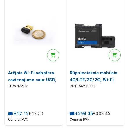
Ārējais Wi-Fi adaptera
Rūpnieciskais mobilais
savienojums caur USB,
4G/LTE/3G/2G, Wi-Fi
TL-WN725N
RUT956200000
b/g/n 150Mbit/s
maršrutētājs RUT956
€
12
.
12
€
12
.
50
€
294
.
35
€
303
.
45
Cena ar PVN
Cena ar PVN