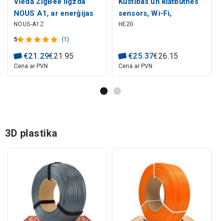
Viedā ZigBee ligzda
Kustības un klātbūtnes
NOUS A1, ar enerģijas
sensors, Wi-Fi,
NOUS-A1Z
HE20
skaitītāju, TUYA / Smart
mikroviļņu krāsns, USB
Life
5V, TUYA / Smart Life
5
(1)
€
21
.
29
€
21
.
95
€
25
.
37
€
26
.
15
Cena ar PVN
Cena ar PVN
3D plastika