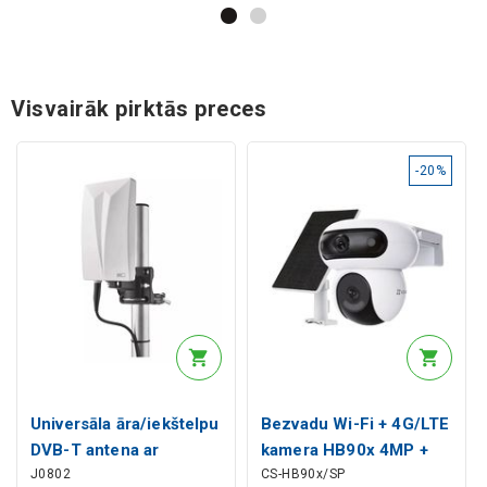
Visvairāk pirktās preces
-20%
Universāla āra/iekštelpu
Bezvadu Wi-Fi + 4G/LTE
DVB-T antena ar
kamera HB90x 4MP +
J0802
CS-HB90x/SP
pastiprinātāju CAMP-
4MP, ar saules paneli,