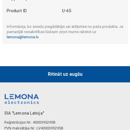
Product ID
U-65
Informācija, ko sniedz piegādātājs var atšķirties no paša produkta. Ja
pamanījāt nesakritības lūdzam ziņot mums rakstot uz
lemona@lemona.lv
.
Ritināt uz augšu
SIA "Lemona Latvija"
Reģistrācijas Nr.: 40003952958
PVN maksātāja Nr.: LV40003952958