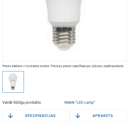
Preces attēliem ir ilustratīva nozīme. Precīzas preces specifikācijas, lūdzam, skatīt aprakstā.
Vairāk līdzīgu produktu
Meklē "LED Lamp"
SPECIFIKĀCIJAS
APRAKSTS