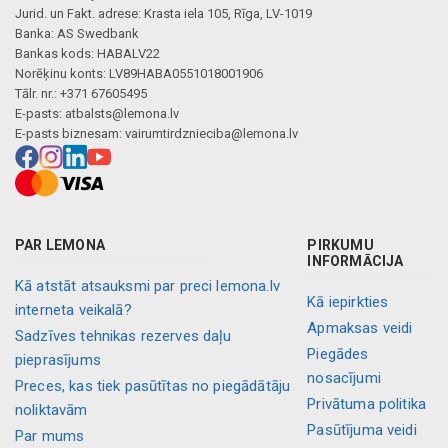
Jurid. un Fakt. adrese: Krasta iela 105, Rīga, LV-1019
Banka: AS Swedbank
Bankas kods: HABALV22
Norēķinu konts: LV89HABA0551018001906
Tālr. nr.: +371 67605495
E-pasts:
atbalsts@lemona.lv
E-pasts biznesam:
vairumtirdznieciba@lemona.lv
PAR LEMONA
PIRKUMU
INFORMĀCIJA
Kā atstāt atsauksmi par preci lemona.lv
Kā iepirkties
interneta veikalā?
Apmaksas veidi
Sadzīves tehnikas rezerves daļu
Piegādes
pieprasījums
nosacījumi
Preces, kas tiek pasūtītas no piegādātāju
Privātuma politika
noliktavām
Pasūtījuma veidi
Par mums