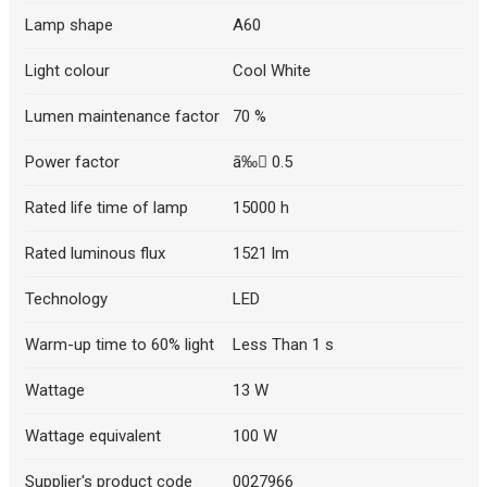
Lamp shape
A60
Light colour
Cool White
Lumen maintenance factor
70 %
Power factor
ā‰ 0.5
Rated life time of lamp
15000 h
Rated luminous flux
1521 lm
Technology
LED
Warm-up time to 60% light
Less Than 1 s
Wattage
13 W
Wattage equivalent
100 W
Supplier's product code
0027966