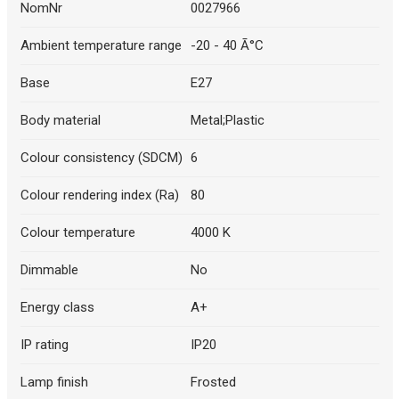
NomNr
0027966
Ambient temperature range
-20 - 40 Ā°C
Base
E27
Body material
Metal;Plastic
Colour consistency (SDCM)
6
Colour rendering index (Ra)
80
Colour temperature
4000 K
Dimmable
No
Energy class
A+
IP rating
IP20
Lamp finish
Frosted