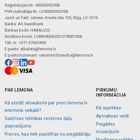
Reģistrācijas Nr.: 40003952958
PVN maksātāja Nr.: LV40003952958
Jurid. un Fakt. adrese: Krasta iela 105, Rīga, LV-1019
Banka: AS Swedbank
Bankas kods: HABALV22
Norēķinu konts: LV89HABA0551018001906
Tālr. nr.: +371 67605495
E-pasts:
atbalsts@lemona.lv
E-pasts biznesam:
vairumtirdznieciba@lemona.lv
PAR LEMONA
PIRKUMU
INFORMĀCIJA
Kā atstāt atsauksmi par preci lemona.lv
Kā iepirkties
interneta veikalā?
Apmaksas veidi
Sadzīves tehnikas rezerves daļu
Piegādes
pieprasījums
nosacījumi
Preces, kas tiek pasūtītas no piegādātāju
Privātuma politika