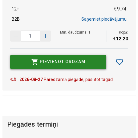
€
9
.
74
12+
B2B
Saņemiet piedāvājumu
Min. daudzums: 1
Kopā:
€
12
.
20
PIEVIENOT GROZAM
2026-08-27
Paredzamā piegāde, pasūtot tagad
Piegādes termiņi