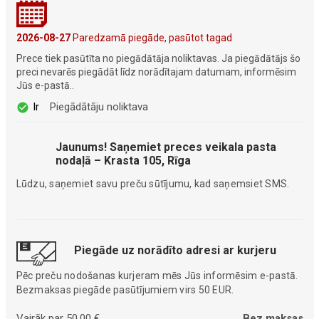
2026-08-27
Paredzamā piegāde, pasūtot tagad
Prece tiek pasūtīta no piegādātāja noliktavas. Ja piegādātājs šo
preci nevarēs piegādāt līdz norādītajam datumam, informēsim
Jūs e-pastā..
Ir
Piegādātāju noliktava
Jaunums! Saņemiet preces veikala pasta
nodaļā – Krasta 105, Rīga
Lūdzu, saņemiet savu preču sūtījumu, kad saņemsiet SMS.
Piegāde uz norādīto adresi ar kurjeru
Pēc preču nodošanas kurjeram mēs Jūs informēsim e-pastā.
Bezmaksas piegāde pasūtījumiem virs 50 EUR.
Vairāk par 50,00 €
Bez maksas