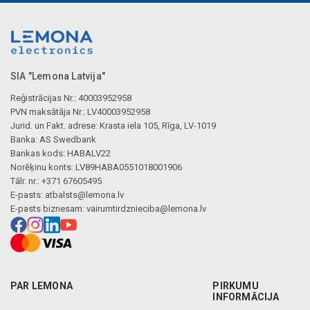
SIA "Lemona Latvija"
Reģistrācijas Nr.: 40003952958
PVN maksātāja Nr.: LV40003952958
Jurid. un Fakt. adrese: Krasta iela 105, Rīga, LV-1019
Banka: AS Swedbank
Bankas kods: HABALV22
Norēķinu konts: LV89HABA0551018001906
Tālr. nr.: +371 67605495
E-pasts:
atbalsts@lemona.lv
E-pasts biznesam:
vairumtirdznieciba@lemona.lv
PAR LEMONA
PIRKUMU
INFORMĀCIJA