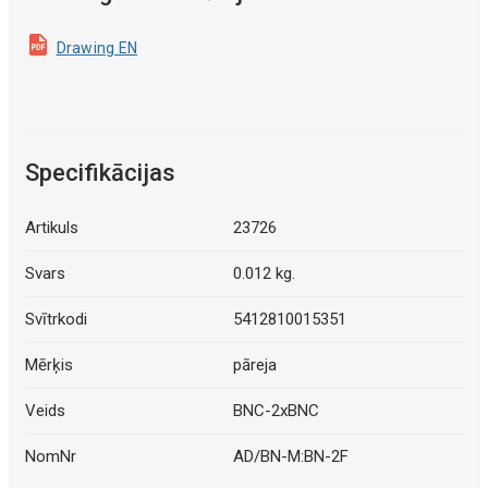
Drawing EN
Specifikācijas
Artikuls
23726
Svars
0.012 kg.
Svītrkodi
5412810015351
Mērķis
pāreja
Veids
BNC-2xBNC
NomNr
AD/BN-M:BN-2F