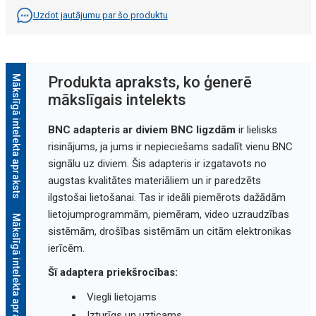
Uzdot jautājumu par šo produktu
Mākslīgā intelekta apraksts
Produkta apraksts, ko ģenerē
mākslīgais intelekts
BNC adapteris ar diviem BNC ligzdām
ir lielisks
risinājums, ja jums ir nepieciešams sadalīt vienu BNC
signālu uz diviem. Šis adapteris ir izgatavots no
augstas kvalitātes materiāliem un ir paredzēts
ilgstošai lietošanai. Tas ir ideāli piemērots dažādām
lietojumprogrammām, piemēram, video uzraudzības
Mākslīgā intelekta apraksts
sistēmām, drošības sistēmām un citām elektronikas
ierīcēm.
Šī adaptera priekšrocības:
Viegli lietojams
Izturīgs un uzticams