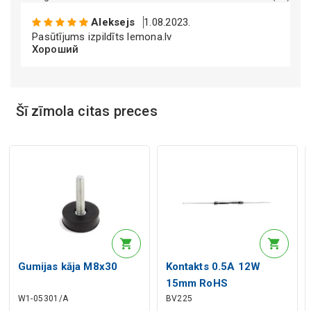
Mākslīgā intelekta apraksts
Aleksejs
1.08.2023.
Pasūtījums izpildīts lemona.lv
Хороший
Mākslīgā intelekta apraksts
Šī zīmola citas preces
Mākslīgā intelekta apraksts
Gumijas kāja M8x30
Kontakts 0.5A 12W
15mm RoHS
W1-05301/A
BV225