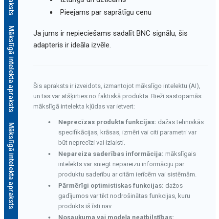
Pieejams par saprātīgu cenu
Mākslīgā intelekta apraksts
Ja jums ir nepieciešams sadalīt BNC signālu, šis
adapteris ir ideāla izvēle.
Šis apraksts ir izveidots, izmantojot mākslīgo intelektu (AI),
un tas var atšķirties no faktiskā produkta. Bieži sastopamās
mākslīgā intelekta kļūdas var ietvert:
Neprecīzas produkta funkcijas:
dažas tehniskās
Mākslīgā intelekta apraksts
specifikācijas, krāsas, izmēri vai citi parametri var
būt neprecīzi vai izlaisti.
Nepareiza saderības informācija:
mākslīgais
intelekts var sniegt nepareizu informāciju par
produktu saderību ar citām ierīcēm vai sistēmām.
Pārmērīgi optimistiskas funkcijas:
dažos
gadījumos var tikt nodrošinātas funkcijas, kuru
produkts iš īsti nav.
Nosaukuma vai modeļa neatbilstības: