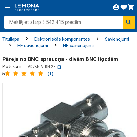
Titullapa
Elektroniskās komponentes
Savienojumi
HF savienojumi
HF savienojumi
Pāreja no BNC spraudņa - divām BNC ligzdām
Produkta nr.:
AD/BN-M:BN-2F
(1)
5