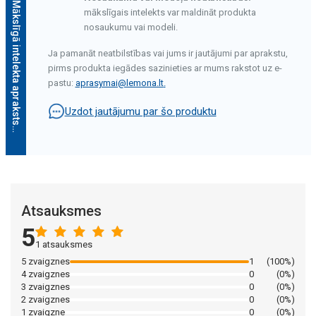
Mākslīgā intelekta apraksts
mākslīgais intelekts var maldināt produkta
nosaukumu vai modeli.
Ja pamanāt neatbilstības vai jums ir jautājumi par aprakstu,
pirms produkta iegādes sazinieties ar mums rakstot uz e-
pastu:
aprasymai@lemona.lt
.
Uzdot jautājumu par šo produktu
Mākslīgā intelekta apraksts
Atsauksmes
5
1 atsauksmes
5 zvaigznes
1
(100%)
4 zvaigznes
0
(0%)
3 zvaigznes
0
(0%)
2 zvaigznes
0
(0%)
1 zvaigzne
0
(0%)