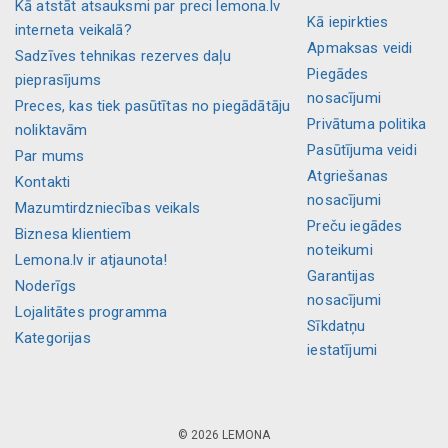
Kā atstāt atsauksmi par preci lemona.lv
Kā iepirkties
interneta veikalā?
Apmaksas veidi
Sadzīves tehnikas rezerves daļu
Piegādes
pieprasījums
nosacījumi
Preces, kas tiek pasūtītas no piegādātāju
Privātuma politika
noliktavām
Pasūtījuma veidi
Par mums
Atgriešanas
Kontakti
nosacījumi
Mazumtirdzniecības veikals
Preču iegādes
Biznesa klientiem
noteikumi
Lemona.lv ir atjaunota!
Garantijas
Noderīgs
nosacījumi
Lojalitātes programma
Sīkdatņu
Kategorijas
iestatījumi
© 2026 LEMONA