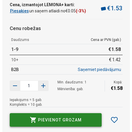
Cena, izmantojot LEMONA+ karti:
€
1
.
53
Piesakies
un saņem atlaidi no
€
0
.
05
(-3%)
Cenu robežas
Daudzums
Cena ar PVN (gab.)
1-9
€
1
.
58
€
1
.
42
10+
B2B
Saņemiet piedāvājumu
Min. daudzums: 1
Kopā:
€
1
.
58
Mērvienība: gab.
Iepakojums = 5 gab.
Komplekts = 10 gab.
PIEVIENOT GROZAM