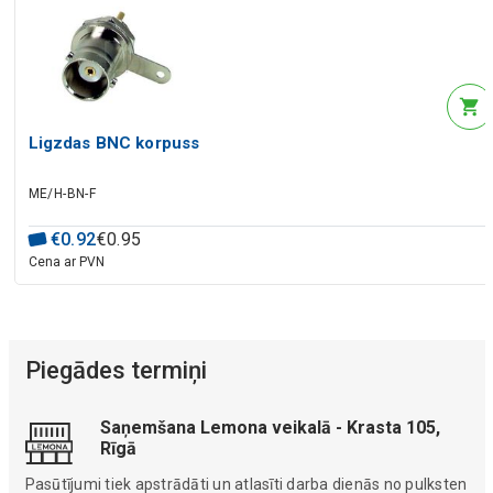
Ligzdas BNC korpuss
ME/H-BN-F
€
0
.
92
€
0
.
95
Cena ar PVN
Piegādes termiņi
Saņemšana Lemona veikalā - Krasta 105,
Rīgā
Pasūtījumi tiek apstrādāti un atlasīti darba dienās no pulksten