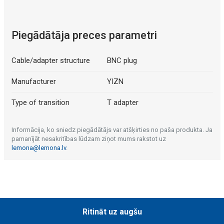
Piegādātāja preces parametri
Cable/adapter structure
BNC plug
Manufacturer
YIZN
Type of transition
T adapter
Informācija, ko sniedz piegādātājs var atšķirties no paša produkta. Ja
pamanījāt nesakritības lūdzam ziņot mums rakstot uz
lemona@lemona.lv
.
Ritināt uz augšu