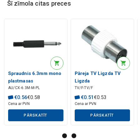
Šī zīmola citas preces
Mākslīgā intelekta apraksts
Spraudnis 6.3mm mono
Pāreja TV Ligzda TV
plastmasas
Ligzda
AU/CX-6.3M-M-PL
TV/F-TV/F
Mākslīgā intelekta apraksts
€
0
.
56
€
0
.
58
€
0
.
51
€
0
.
53
Cena ar PVN
Cena ar PVN
PĀRSKATĪT
PĀRSKATĪT