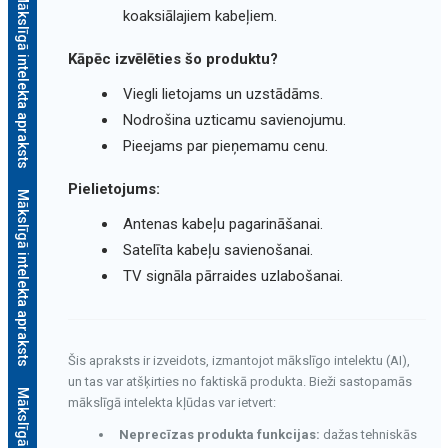
Mākslīgā intelekta apraksts
koaksiālajiem kabeļiem.
Kāpēc izvēlēties šo produktu?
Viegli lietojams un uzstādāms.
Nodrošina uzticamu savienojumu.
Pieejams par pieņemamu cenu.
Pielietojums:
Mākslīgā intelekta apraksts
Antenas kabeļu pagarināšanai.
Satelīta kabeļu savienošanai.
TV signāla pārraides uzlabošanai.
Šis apraksts ir izveidots, izmantojot mākslīgo intelektu (AI),
un tas var atšķirties no faktiskā produkta. Bieži sastopamās
mākslīgā intelekta kļūdas var ietvert:
Neprecīzas produkta funkcijas:
dažas tehniskās