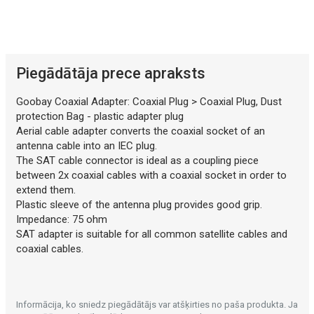
Mākslīgā intelekta apraksts
Piegādātāja prece apraksts
Goobay Coaxial Adapter: Coaxial Plug > Coaxial Plug, Dust
protection Bag - plastic adapter plug
Aerial cable adapter converts the coaxial socket of an
antenna cable into an IEC plug.
The SAT cable connector is ideal as a coupling piece
between 2x coaxial cables with a coaxial socket in order to
extend them.
Plastic sleeve of the antenna plug provides good grip.
Impedance: 75 ohm
SAT adapter is suitable for all common satellite cables and
coaxial cables.
Informācija, ko sniedz piegādātājs var atšķirties no paša produkta. Ja