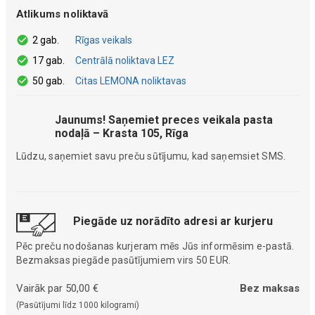
Atlikums noliktavā
2 gab.
Rīgas veikals
17 gab.
Centrālā noliktava LEZ
50 gab.
Citas LEMONA noliktavas
Jaunums! Saņemiet preces veikala pasta
nodaļā – Krasta 105, Rīga
Lūdzu, saņemiet savu preču sūtījumu, kad saņemsiet SMS.
Piegāde uz norādīto adresi ar kurjeru
Pēc preču nodošanas kurjeram mēs Jūs informēsim e-pastā.
Bezmaksas piegāde pasūtījumiem virs 50 EUR.
Vairāk par 50,00 €
Bez maksas
(Pasūtījumi līdz 1000 kilogrami)