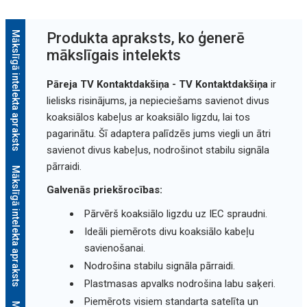
Mākslīgā intelekta apraksts
Produkta apraksts, ko ģenerē
mākslīgais intelekts
Pāreja TV Kontaktdakšiņa - TV Kontaktdakšiņa
ir
lielisks risinājums, ja nepieciešams savienot divus
koaksiālos kabeļus ar koaksiālo ligzdu, lai tos
pagarinātu. Šī adaptera palīdzēs jums viegli un ātri
savienot divus kabeļus, nodrošinot stabilu signāla
pārraidi.
Mākslīgā intelekta apraksts
Galvenās priekšrocības:
Pārvērš koaksiālo ligzdu uz IEC spraudni.
Ideāli piemērots divu koaksiālo kabeļu
savienošanai.
Nodrošina stabilu signāla pārraidi.
Plastmasas apvalks nodrošina labu saķeri.
Piemērots visiem standarta satelīta un