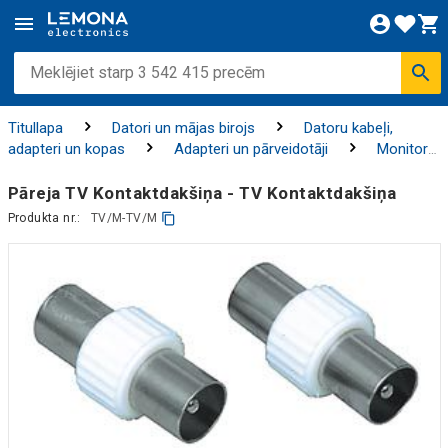
Titullapa
Datori un mājas birojs
Datoru kabeļi,
adapteri un kopas
Adapteri un pārveidotāji
Monitoru
/ TV/ AV adapteri
Pāreja TV Kontaktdakšiņa - TV Kontaktdakšiņa
Produkta nr.:
TV/M-TV/M