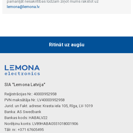
pamanījāt nesakritības lūdzam ziņot mums rakstot uz
lemona@lemona.lv
.
Ritināt uz augšu
SIA "Lemona Latvija"
Reģistrācijas Nr.: 40003952958
PVN maksātāja Nr.: LV40003952958
Jurid. un Fakt. adrese: Krasta iela 105, Rīga, LV-1019
Banka: AS Swedbank
Bankas kods: HABALV22
Norēķinu konts: LV89HABA0551018001906
Tālr. nr.: +371 67605495