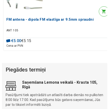
FM antena - dipola FM elastīga ar 9.5mm spraudni
ANT 105
€
5
.
00
€
5
.
15
Cena ar PVN
Piegādes termiņi
Saņemšana Lemona veikalā - Krasta 105,
Rīgā
Pasūtījumi tiek apstrādāti un atlasīti darba dienās no pulksten
8:00 līdz 17:00. Kad pasūtījums būs gatavs saņemšanai, Jūs
par to tiksiet informēti īsziņā.