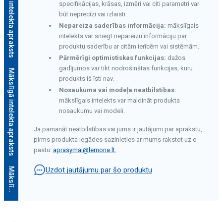
Mākslīgā intelekta apraksts
specifikācijas, krāsas, izmēri vai citi parametri var
būt neprecīzi vai izlaisti.
Nepareiza saderības informācija:
mākslīgais
intelekts var sniegt nepareizu informāciju par
produktu saderību ar citām ierīcēm vai sistēmām.
Pārmērīgi optimistiskas funkcijas:
dažos
gadījumos var tikt nodrošinātas funkcijas, kuru
Mākslīgā intelekta apraksts
produkts iš īsti nav.
Nosaukuma vai modeļa neatbilstības:
mākslīgais intelekts var maldināt produkta
nosaukumu vai modeli.
Ja pamanāt neatbilstības vai jums ir jautājumi par aprakstu,
pirms produkta iegādes sazinieties ar mums rakstot uz e-
pastu:
aprasymai@lemona.lt
.
Uzdot jautājumu par šo produktu
M
ā
k
s
l
ī
g
ā
i
n
t
e
l
e
k
t
a
a
p
r
a
k
s
t
s