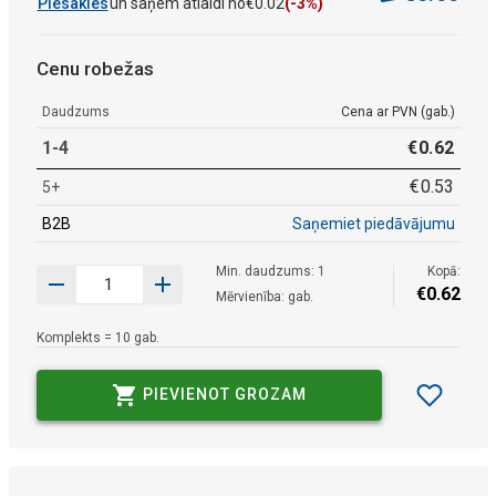
Piesakies
un saņem atlaidi no
€
0
.
02
(-3%)
Cenu robežas
Daudzums
Cena ar PVN (gab.)
1-4
€
0
.
62
€
0
.
53
5+
B2B
Saņemiet piedāvājumu
Min. daudzums: 1
Kopā:
€
0
.
62
Mērvienība: gab.
Komplekts = 10 gab.
PIEVIENOT GROZAM