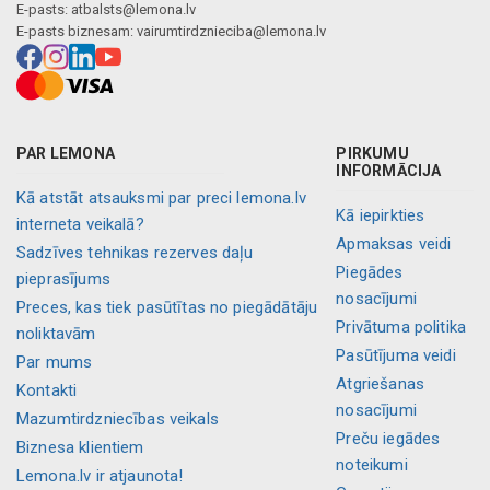
E-pasts:
atbalsts@lemona.lv
E-pasts biznesam:
vairumtirdznieciba@lemona.lv
PAR LEMONA
PIRKUMU
INFORMĀCIJA
Kā atstāt atsauksmi par preci lemona.lv
Kā iepirkties
interneta veikalā?
Apmaksas veidi
Sadzīves tehnikas rezerves daļu
Piegādes
pieprasījums
nosacījumi
Preces, kas tiek pasūtītas no piegādātāju
Privātuma politika
noliktavām
Pasūtījuma veidi
Par mums
Atgriešanas
Kontakti
nosacījumi
Mazumtirdzniecības veikals
Preču iegādes
Biznesa klientiem
noteikumi
Lemona.lv ir atjaunota!