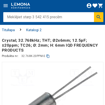
Titullapa
Katalogi 2
Crystal; 32.768kHz; THT; Ø2x6mm; 12.5pF;
±20ppm; TC26; Ø: 2mm; H: 6mm IQD FREQUENCY
PRODUCTS
Produkta nr.:
32.768K-20PPM-S