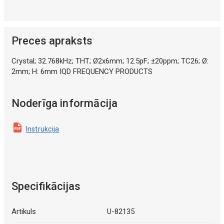
Preces apraksts
Crystal; 32.768kHz; THT; Ø2x6mm; 12.5pF; ±20ppm; TC26; Ø:
2mm; H: 6mm IQD FREQUENCY PRODUCTS
Noderīga informācija
Instrukcija
Specifikācijas
Artikuls
U-82135