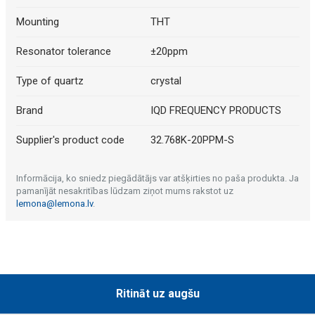
Mounting
THT
Resonator tolerance
±20ppm
Type of quartz
crystal
Brand
IQD FREQUENCY PRODUCTS
Supplier's product code
32.768K-20PPM-S
Informācija, ko sniedz piegādātājs var atšķirties no paša produkta. Ja
pamanījāt nesakritības lūdzam ziņot mums rakstot uz
lemona@lemona.lv
.
Ritināt uz augšu