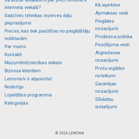
Kā atstāt atsauksmi par preci lemona.lv
Kā iepirkties
interneta veikalā?
Apmaksas veidi
Sadzīves tehnikas rezerves daļu
Piegādes
pieprasījums
nosacījumi
Preces, kas tiek pasūtītas no piegādātāju
Privātuma politika
noliktavām
Pasūtījuma veidi
Par mums
Atgriešanas
Kontakti
nosacījumi
Mazumtirdzniecības veikals
Preču iegādes
Biznesa klientiem
noteikumi
Lemona.lv ir atjaunota!
Garantijas
Noderīgs
nosacījumi
Lojalitātes programma
Sīkdatņu
Kategorijas
iestatījumi
© 2026 LEMONA