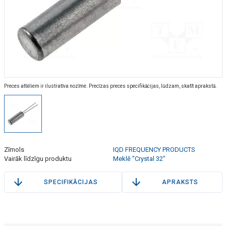
Preces attēliem ir ilustratīva nozīme. Precīzas preces specifikācijas, lūdzam, skatīt aprakstā.
Zīmols
IQD FREQUENCY PRODUCTS
Vairāk līdzīgu produktu
Meklē "Crystal 32"
SPECIFIKĀCIJAS
APRAKSTS