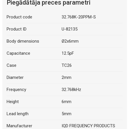
Piegādātāja preces parametri
Product code
32.768K-20PPM-S
Product ID
U-82135
Body dimensions
Ø2x6mm
Capacitance
12.5pF
Case
TC26
Diameter
2mm
Frequency
32.768kHz
Height
6mm
Lead length
5mm
Manufacturer
IQD FREQUENCY PRODUCTS