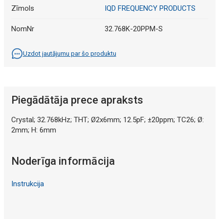
Zīmols
IQD FREQUENCY PRODUCTS
NomNr
32.768K-20PPM-S
Uzdot jautājumu par šo produktu
Piegādātāja prece apraksts
Crystal; 32.768kHz; THT; Ø2x6mm; 12.5pF; ±20ppm; TC26; Ø:
2mm; H: 6mm
Noderīga informācija
Instrukcija