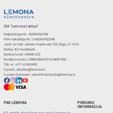
SIA "Lemona Latvija"
Reģistrācijas Nr.: 40003952958
PVN maksātāja Nr.: LV40003952958
Jurid. un Fakt. adrese: Krasta iela 105, Rīga, LV-1019
Banka: AS Swedbank
Bankas kods: HABALV22
Norēķinu konts: LV89HABA0551018001906
Tālr. nr.: +371 67605495
E-pasts:
atbalsts@lemona.lv
E-pasts biznesam:
vairumtirdznieciba@lemona.lv
PAR LEMONA
PIRKUMU
INFORMĀCIJA