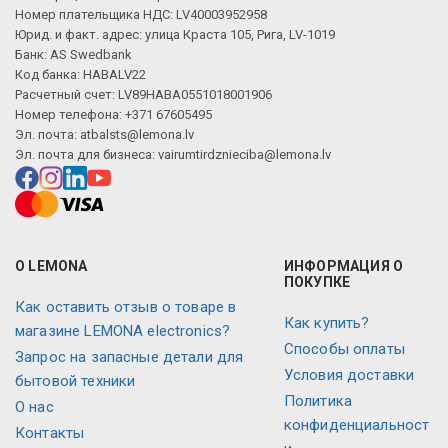
Номер плательщика НДС: LV40003952958
Юрид. и факт. адрес: улица Краста 105, Рига, LV-1019
Банк: AS Swedbank
Код банка: HABALV22
Расчетный счет: LV89HABA0551018001906
Номер телефона: +371 67605495
Эл. почта:
atbalsts@lemona.lv
Эл. почта для бизнеса:
vairumtirdznieciba@lemona.lv
О LEMONA
ИНФОРМАЦИЯ О
ПОКУПКЕ
Как оставить отзыв о товаре в
Как купить?
магазине LEMONA electronics?
Способы оплаты
Запрос на запасные детали для
Условия доставки
бытовой техники
Политика
О нас
конфиденциальност
Контакты