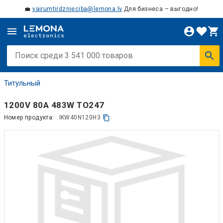
💼
vairumtirdznieciba@lemona.lv
Для бизнеса – выгодно!
Титульный
1200V 80A 483W TO247
Номер продукта:
IKW40N120H3