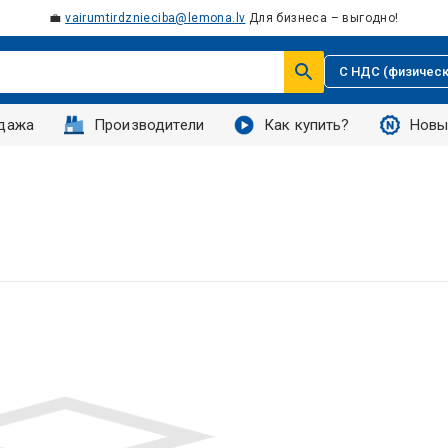
💼
vairumtirdznieciba@lemona.lv
Для бизнеса – выгодно!
С НДС (физическ
дажа
Производители
Как купить?
Новы