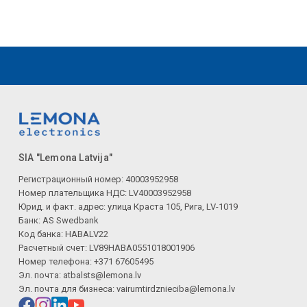
SIA "Lemona Latvija"
Регистрационный номер: 40003952958
Номер плательщика НДС: LV40003952958
Юрид. и факт. адрес: улица Краста 105, Рига, LV-1019
Банк: AS Swedbank
Код банка: HABALV22
Расчетный счет: LV89HABA0551018001906
Номер телефона: +371 67605495
Эл. почта:
atbalsts@lemona.lv
Эл. почта для бизнеса:
vairumtirdznieciba@lemona.lv