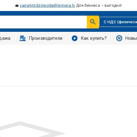
💼
vairumtirdznieciba@lemona.lv
Для бизнеса – выгодно!
С НДС (физическ
дажа
Производители
Как купить?
Новы