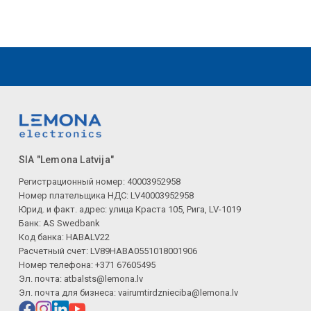
SIA "Lemona Latvija"
Регистрационный номер: 40003952958
Номер плательщика НДС: LV40003952958
Юрид. и факт. адрес: улица Краста 105, Рига, LV-1019
Банк: AS Swedbank
Код банка: HABALV22
Расчетный счет: LV89HABA0551018001906
Номер телефона: +371 67605495
Эл. почта:
atbalsts@lemona.lv
Эл. почта для бизнеса:
vairumtirdznieciba@lemona.lv