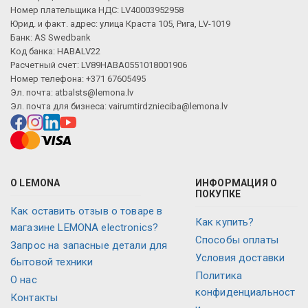
Номер плательщика НДС: LV40003952958
Юрид. и факт. адрес: улица Краста 105, Рига, LV-1019
Банк: AS Swedbank
Код банка: HABALV22
Расчетный счет: LV89HABA0551018001906
Номер телефона: +371 67605495
Эл. почта:
atbalsts@lemona.lv
Эл. почта для бизнеса:
vairumtirdznieciba@lemona.lv
О LEMONA
ИНФОРМАЦИЯ О
ПОКУПКЕ
Как оставить отзыв о товаре в
Как купить?
магазине LEMONA electronics?
Способы оплаты
Запрос на запасные детали для
Условия доставки
бытовой техники
Политика
О нас
конфиденциальност
Контакты