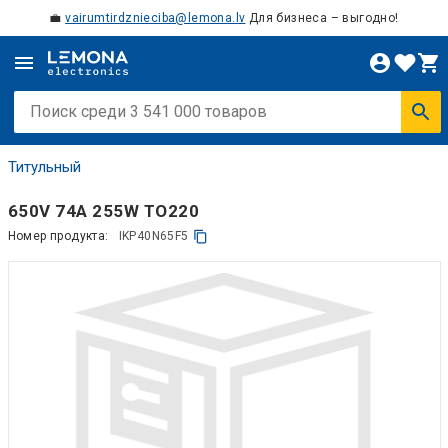
💼
vairumtirdznieciba@lemona.lv
Для бизнеса – выгодно!
Титульный
650V 74A 255W TO220
Номер продукта:
IKP40N65F5