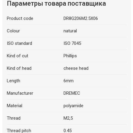
Параметры товара поставщика
Product code
DR8G206M2.5X06
Colour
natural
ISO standard
ISO 7045
Kind of cut
Phillips
Kind of head
cheese head
Length
6mm
Manufacturer
DREMEC
Material
polyamide
Thread
M2,5
Thread pitch
0.45