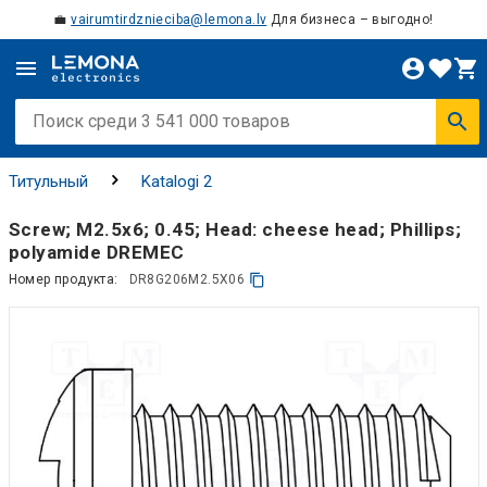
💼
vairumtirdznieciba@lemona.lv
Для бизнеса – выгодно!
Титульный
Katalogi 2
Screw; M2.5x6; 0.45; Head: cheese head; Phillips;
polyamide DREMEC
Номер продукта:
DR8G206M2.5X06