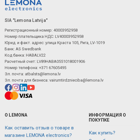
SIA "Lemona Latvija"
Регистрационный номер: 40003952958
Номер плательщика НДС: LV40003952958
Юрид. и факт. адрес: улица Краста 105, Рига, LV-1019
Банк: AS Swedbank
Код банка: HABALV22
Расчетный счет: LV89HABA0551018001906
Номер телефона: +371 67605495
Эл. почта:
atbalsts@lemona.lv
Эл. почта для бизнеса:
vairumtirdznieciba@lemona.lv
О LEMONA
ИНФОРМАЦИЯ О
ПОКУПКЕ
Как оставить отзыв о товаре в
Как купить?
магазине LEMONA electronics?