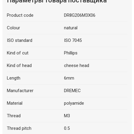
Параметры товара поставщика
Product code
DR8G206M3X06
Colour
natural
ISO standard
ISO 7045
Kind of cut
Phillips
Kind of head
cheese head
Length
6mm
Manufacturer
DREMEC
Material
polyamide
Thread
M3
Thread pitch
0.5