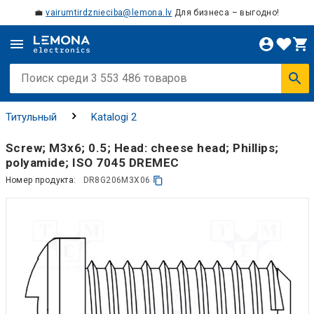
💼
vairumtirdznieciba@lemona.lv
Для бизнеса – выгодно!
Титульный
Katalogi 2
Screw; M3x6; 0.5; Head: cheese head; Phillips;
polyamide; ISO 7045 DREMEC
Номер продукта:
DR8G206M3X06