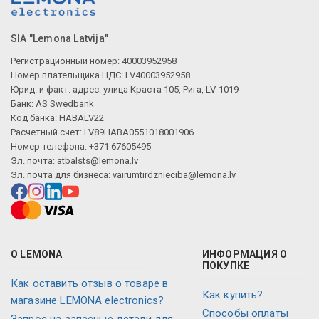
SIA "Lemona Latvija"
Регистрационный номер: 40003952958
Номер плательщика НДС: LV40003952958
Юрид. и факт. адрес: улица Краста 105, Рига, LV-1019
Банк: AS Swedbank
Код банка: HABALV22
Расчетный счет: LV89HABA0551018001906
Номер телефона: +371 67605495
Эл. почта:
atbalsts@lemona.lv
Эл. почта для бизнеса:
vairumtirdznieciba@lemona.lv
О LEMONA
ИНФОРМАЦИЯ О
ПОКУПКЕ
Как оставить отзыв о товаре в
Как купить?
магазине LEMONA electronics?
Способы оплаты