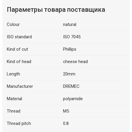
Параметры товара поставщика
Colour
natural
ISO standard
ISO 7045
Kind of cut
Phillips
Kind of head
cheese head
Length
20mm
Manufacturer
DREMEC
Material
polyamide
Thread
M5
Thread pitch
0.8