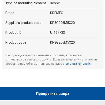
Type of mounting element
screw
Brand
DREMEC
Supplier's product code
DR8G206M5X20
Product ID
U-167733
Product code
DR8G206M5X20
Информация, предоставленная поставщиком, может
отличаться от самого продукта. Если вы заметили неточности,
сообщите нам об этом, написав на адрес
lemona@lemona.lv
.
Прокрутить вверх