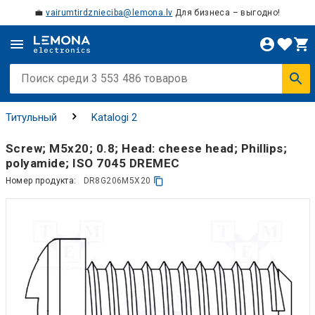
💼
vairumtirdznieciba@lemona.lv
Для бизнеса – выгодно!
Титульный
Katalogi 2
Screw; M5x20; 0.8; Head: cheese head; Phillips;
polyamide; ISO 7045 DREMEC
Номер продукта:
DR8G206M5X20