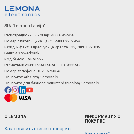
SIA "Lemona Latvija"
Регистрационный номер: 40003952958
Номер плательщика НДС: LV40003952958
Юрид. и факт. адрес: улица Краста 105, Рига, LV-1019
Банк: AS Swedbank
Код банка: HABALV22
Расчетный счет: LV89HABA0551018001906
Номер телефона: +371 67605495
Эл. почта:
atbalsts@lemona.lv
Эл. почта для бизнеса:
vairumtirdznieciba@lemona.lv
О LEMONA
ИНФОРМАЦИЯ О
ПОКУПКЕ
Как оставить отзыв о товаре в
Как купить?