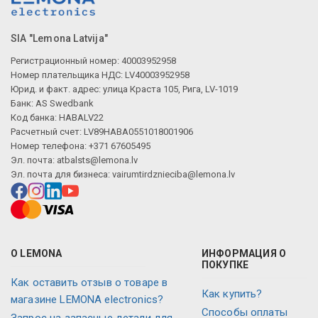
SIA "Lemona Latvija"
Регистрационный номер: 40003952958
Номер плательщика НДС: LV40003952958
Юрид. и факт. адрес: улица Краста 105, Рига, LV-1019
Банк: AS Swedbank
Код банка: HABALV22
Расчетный счет: LV89HABA0551018001906
Номер телефона: +371 67605495
Эл. почта:
atbalsts@lemona.lv
Эл. почта для бизнеса:
vairumtirdznieciba@lemona.lv
О LEMONA
ИНФОРМАЦИЯ О
ПОКУПКЕ
Как оставить отзыв о товаре в
Как купить?
магазине LEMONA electronics?
Способы оплаты