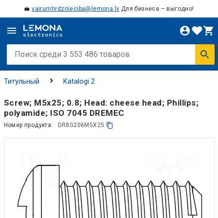
💼
vairumtirdznieciba@lemona.lv
Для бизнеса – выгодно!
Титульный
Katalogi 2
Screw; M5x25; 0.8; Head: cheese head; Phillips;
polyamide; ISO 7045 DREMEC
Номер продукта:
DR8G206M5X25