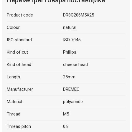
Параметры товара поставщика
Product code
DR8G206M5X25
Colour
natural
ISO standard
ISO 7045
Kind of cut
Phillips
Kind of head
cheese head
Length
25mm
Manufacturer
DREMEC
Material
polyamide
Thread
M5
Thread pitch
0.8