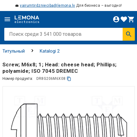
💼
vairumtirdznieciba@lemona.lv
Для бизнеса – выгодно!
Титульный
Katalogi 2
Screw; M6x8; 1; Head: cheese head; Phillips;
polyamide; ISO 7045 DREMEC
Номер продукта:
DR8G206M6X08