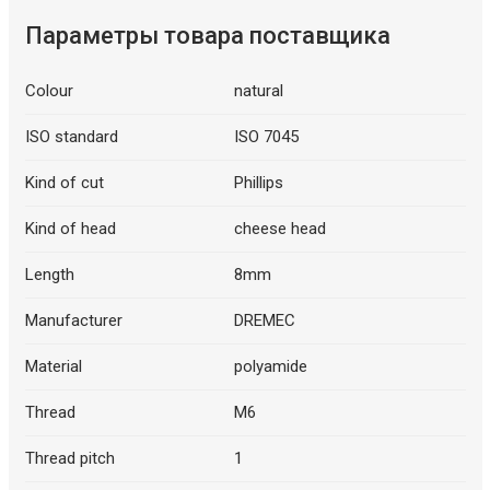
Параметры товара поставщика
Colour
natural
ISO standard
ISO 7045
Kind of cut
Phillips
Kind of head
cheese head
Length
8mm
Manufacturer
DREMEC
Material
polyamide
Thread
M6
Thread pitch
1