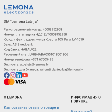
SIA "Lemona Latvija"
Регистрационный номер: 40003952958
Номер плательщика НДС: LV40003952958
Юрид. и факт. адрес: улица Краста 105, Рига, LV-1019
Банк: AS Swedbank
Код банка: HABALV22
Расчетный счет: LV89HABA0551018001906
Номер телефона: +371 67605495
Эл. почта:
atbalsts@lemona.lv
Эл. почта для бизнеса:
vairumtirdznieciba@lemona.lv
О LEMONA
ИНФОРМАЦИЯ О
ПОКУПКЕ
Как оставить отзыв о товаре в
Как купить?