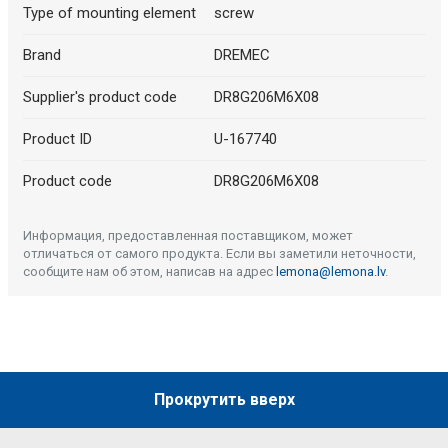
Type of mounting element
screw
Brand
DREMEC
Supplier's product code
DR8G206M6X08
Product ID
U-167740
Product code
DR8G206M6X08
Информация, предоставленная поставщиком, может
отличаться от самого продукта. Если вы заметили неточности,
сообщите нам об этом, написав на адрес
lemona@lemona.lv
.
Прокрутить вверх