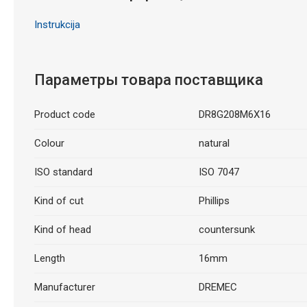
Instrukcija
Параметры товара поставщика
Product code
DR8G208M6X16
Colour
natural
ISO standard
ISO 7047
Kind of cut
Phillips
Kind of head
countersunk
Length
16mm
Manufacturer
DREMEC