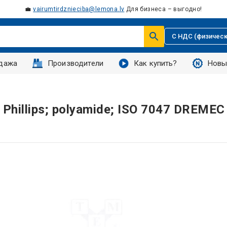
💼
vairumtirdznieciba@lemona.lv
Для бизнеса – выгодно!
С НДС (физическ
дажа
Производители
Как купить?
Новы
 Phillips; polyamide; ISO 7047 DREMEC