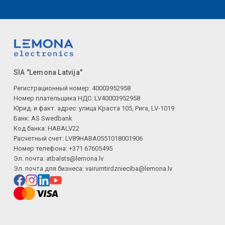
SIA "Lemona Latvija"
Регистрационный номер: 40003952958
Номер плательщика НДС: LV40003952958
Юрид. и факт. адрес: улица Краста 105, Рига, LV-1019
Банк: AS Swedbank
Код банка: HABALV22
Расчетный счет: LV89HABA0551018001906
Номер телефона: +371 67605495
Эл. почта:
atbalsts@lemona.lv
Эл. почта для бизнеса:
vairumtirdznieciba@lemona.lv