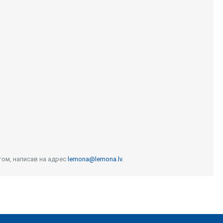
том, написав на адрес
lemona@lemona.lv
.