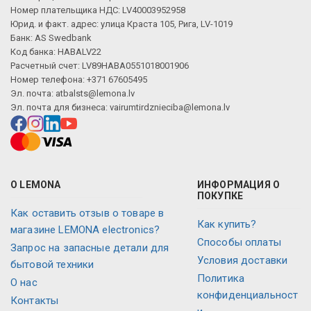
Номер плательщика НДС: LV40003952958
Юрид. и факт. адрес: улица Краста 105, Рига, LV-1019
Банк: AS Swedbank
Код банка: HABALV22
Расчетный счет: LV89HABA0551018001906
Номер телефона: +371 67605495
Эл. почта:
atbalsts@lemona.lv
Эл. почта для бизнеса:
vairumtirdznieciba@lemona.lv
О LEMONA
ИНФОРМАЦИЯ О
ПОКУПКЕ
Как оставить отзыв о товаре в
Как купить?
магазине LEMONA electronics?
Способы оплаты
Запрос на запасные детали для
Условия доставки
бытовой техники
Политика
О нас
конфиденциальност
Контакты