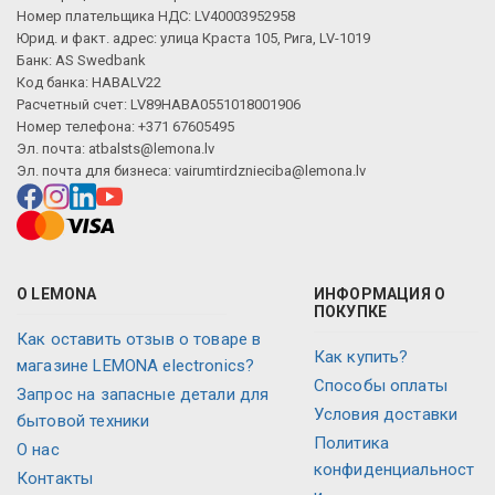
Номер плательщика НДС: LV40003952958
Юрид. и факт. адрес: улица Краста 105, Рига, LV-1019
Банк: AS Swedbank
Код банка: HABALV22
Расчетный счет: LV89HABA0551018001906
Номер телефона: +371 67605495
Эл. почта:
atbalsts@lemona.lv
Эл. почта для бизнеса:
vairumtirdznieciba@lemona.lv
О LEMONA
ИНФОРМАЦИЯ О
ПОКУПКЕ
Как оставить отзыв о товаре в
Как купить?
магазине LEMONA electronics?
Способы оплаты
Запрос на запасные детали для
Условия доставки
бытовой техники
Политика
О нас
конфиденциальност
Контакты