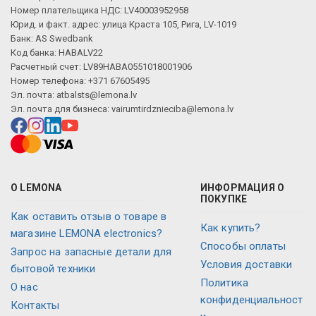
Номер плательщика НДС: LV40003952958
Юрид. и факт. адрес: улица Краста 105, Рига, LV-1019
Банк: AS Swedbank
Код банка: HABALV22
Расчетный счет: LV89HABA0551018001906
Номер телефона: +371 67605495
Эл. почта:
atbalsts@lemona.lv
Эл. почта для бизнеса:
vairumtirdznieciba@lemona.lv
О LEMONA
ИНФОРМАЦИЯ О
ПОКУПКЕ
Как оставить отзыв о товаре в
Как купить?
магазине LEMONA electronics?
Способы оплаты
Запрос на запасные детали для
Условия доставки
бытовой техники
Политика
О нас
конфиденциальност
Контакты