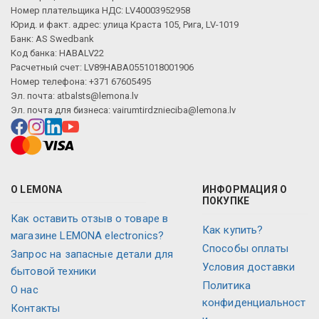
Номер плательщика НДС: LV40003952958
Юрид. и факт. адрес: улица Краста 105, Рига, LV-1019
Банк: AS Swedbank
Код банка: HABALV22
Расчетный счет: LV89HABA0551018001906
Номер телефона: +371 67605495
Эл. почта:
atbalsts@lemona.lv
Эл. почта для бизнеса:
vairumtirdznieciba@lemona.lv
О LEMONA
ИНФОРМАЦИЯ О
ПОКУПКЕ
Как оставить отзыв о товаре в
Как купить?
магазине LEMONA electronics?
Способы оплаты
Запрос на запасные детали для
Условия доставки
бытовой техники
Политика
О нас
конфиденциальност
Контакты