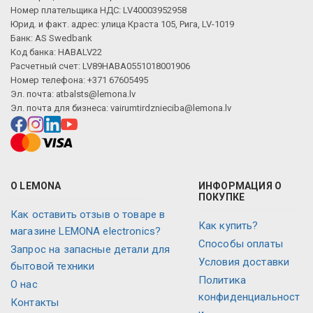
Номер плательщика НДС: LV40003952958
Юрид. и факт. адрес: улица Краста 105, Рига, LV-1019
Банк: AS Swedbank
Код банка: HABALV22
Расчетный счет: LV89HABA0551018001906
Номер телефона: +371 67605495
Эл. почта:
atbalsts@lemona.lv
Эл. почта для бизнеса:
vairumtirdznieciba@lemona.lv
О LEMONA
ИНФОРМАЦИЯ О
ПОКУПКЕ
Как оставить отзыв о товаре в
Как купить?
магазине LEMONA electronics?
Способы оплаты
Запрос на запасные детали для
Условия доставки
бытовой техники
Политика
О нас
конфиденциальност
Контакты