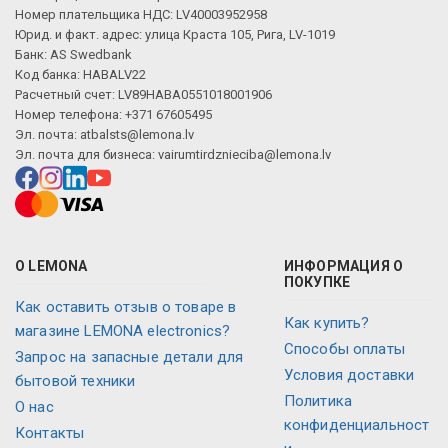
Номер плательщика НДС: LV40003952958
Юрид. и факт. адрес: улица Краста 105, Рига, LV-1019
Банк: AS Swedbank
Код банка: HABALV22
Расчетный счет: LV89HABA0551018001906
Номер телефона: +371 67605495
Эл. почта:
atbalsts@lemona.lv
Эл. почта для бизнеса:
vairumtirdznieciba@lemona.lv
О LEMONA
ИНФОРМАЦИЯ О
ПОКУПКЕ
Как оставить отзыв о товаре в
Как купить?
магазине LEMONA electronics?
Способы оплаты
Запрос на запасные детали для
Условия доставки
бытовой техники
Политика
О нас
конфиденциальност
Контакты