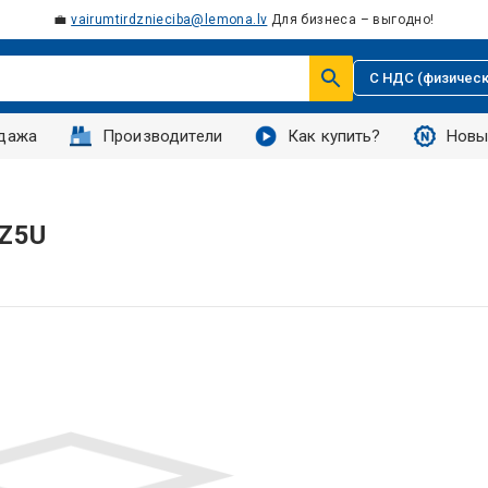
💼
vairumtirdznieciba@lemona.lv
Для бизнеса – выгодно!
С НДС (физическ
дажа
Производители
Как купить?
Новы
 Z5U