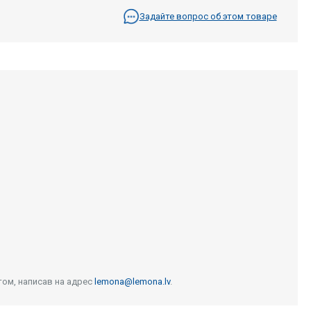
Задайте вопрос об этом товаре
том, написав на адрес
lemona@lemona.lv
.