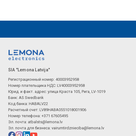
SIA "Lemona Latvija"
Регистрационный номер: 40003952958
Номер плательщика НДС: LV40003952958
Юрид. и факт. адрес: улица Краста 105, Рига, LV-1019
Банк: AS Swedbank
Код банка: HABALV22
Расчетный счет: LV89HABA0551018001906
Номер телефона: +371 67605495
Эл. почта:
atbalsts@lemona.lv
Эл. почта для бизнеса:
vairumtirdznieciba@lemona.lv