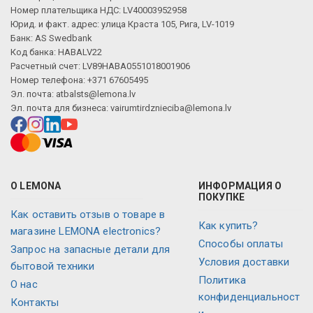
Номер плательщика НДС: LV40003952958
Юрид. и факт. адрес: улица Краста 105, Рига, LV-1019
Банк: AS Swedbank
Код банка: HABALV22
Расчетный счет: LV89HABA0551018001906
Номер телефона: +371 67605495
Эл. почта:
atbalsts@lemona.lv
Эл. почта для бизнеса:
vairumtirdznieciba@lemona.lv
О LEMONA
ИНФОРМАЦИЯ О
ПОКУПКЕ
Как оставить отзыв о товаре в
Как купить?
магазине LEMONA electronics?
Способы оплаты
Запрос на запасные детали для
Условия доставки
бытовой техники
Политика
О нас
конфиденциальност
Контакты