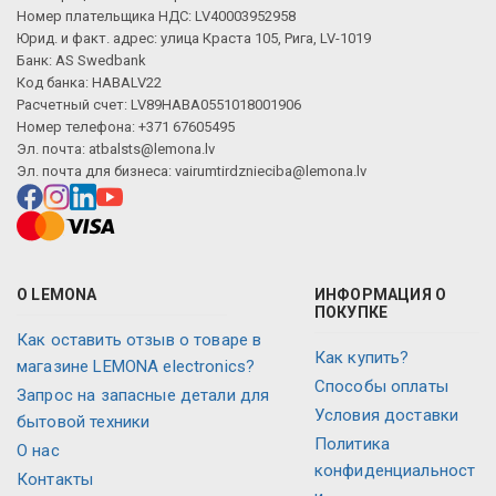
Номер плательщика НДС: LV40003952958
Юрид. и факт. адрес: улица Краста 105, Рига, LV-1019
Банк: AS Swedbank
Код банка: HABALV22
Расчетный счет: LV89HABA0551018001906
Номер телефона: +371 67605495
Эл. почта:
atbalsts@lemona.lv
Эл. почта для бизнеса:
vairumtirdznieciba@lemona.lv
О LEMONA
ИНФОРМАЦИЯ О
ПОКУПКЕ
Как оставить отзыв о товаре в
Как купить?
магазине LEMONA electronics?
Способы оплаты
Запрос на запасные детали для
Условия доставки
бытовой техники
Политика
О нас
конфиденциальност
Контакты