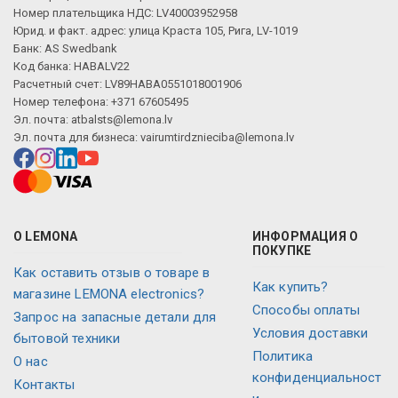
Номер плательщика НДС: LV40003952958
Юрид. и факт. адрес: улица Краста 105, Рига, LV-1019
Банк: AS Swedbank
Код банка: HABALV22
Расчетный счет: LV89HABA0551018001906
Номер телефона: +371 67605495
Эл. почта:
atbalsts@lemona.lv
Эл. почта для бизнеса:
vairumtirdznieciba@lemona.lv
О LEMONA
ИНФОРМАЦИЯ О
ПОКУПКЕ
Как оставить отзыв о товаре в
Как купить?
магазине LEMONA electronics?
Способы оплаты
Запрос на запасные детали для
Условия доставки
бытовой техники
Политика
О нас
конфиденциальност
Контакты