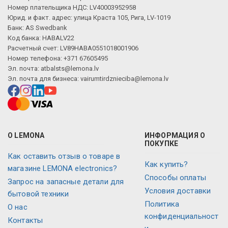
Номер плательщика НДС: LV40003952958
Юрид. и факт. адрес: улица Краста 105, Рига, LV-1019
Банк: AS Swedbank
Код банка: HABALV22
Расчетный счет: LV89HABA0551018001906
Номер телефона: +371 67605495
Эл. почта:
atbalsts@lemona.lv
Эл. почта для бизнеса:
vairumtirdznieciba@lemona.lv
О LEMONA
ИНФОРМАЦИЯ О
ПОКУПКЕ
Как оставить отзыв о товаре в
Как купить?
магазине LEMONA electronics?
Способы оплаты
Запрос на запасные детали для
Условия доставки
бытовой техники
Политика
О нас
конфиденциальност
Контакты