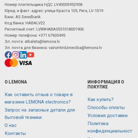
Номер плательщика НДС: LV40003952958
Юрид. и факт. адрес: улица Краста 105, Рига, LV-1019
Банк: AS Swedbank
Код банка: HABALV22
Расчетный счет: LV89HABA0551018001906
Номер телефона: +371 67605495
Эл. почта:
atbalsts@lemona.lv
Эл. почта для бизнеса:
vairumtirdznieciba@lemona.lv
О LEMONA
ИНФОРМАЦИЯ О
ПОКУПКЕ
Как оставить отзыв о товаре в
Как купить?
магазине LEMONA electronics?
Способы оплаты
Запрос на запасные детали для
Условия доставки
бытовой техники
Политика
О нас
конфиденциальност
Контакты